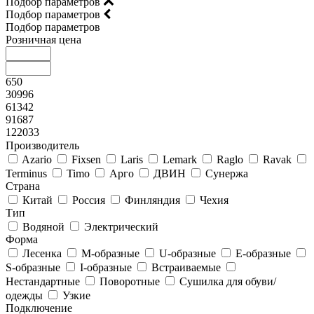
Подбор параметров
Подбор параметров
Подбор параметров
Розничная цена
650
30996
61342
91687
122033
Производитель
Azario
Fixsen
Laris
Lemark
Raglo
Ravak
Terminus
Timo
Арго
ДВИН
Сунержа
Страна
Китай
Россия
Финляндия
Чехия
Тип
Водяной
Электрический
Форма
Лесенка
М-образные
U-образные
E-образные
S-образные
I-образные
Встраиваемые
Нестандартные
Поворотные
Сушилка для обуви/
одежды
Узкие
Подключение