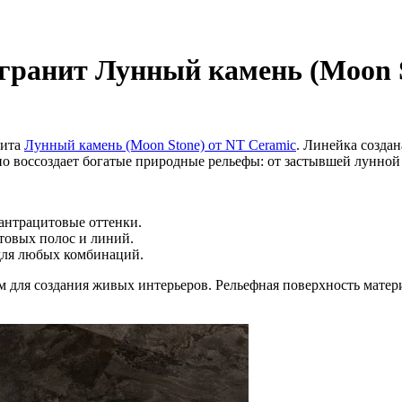
ранит Лунный камень (Moon S
нита
Лунный камень (Moon Stone) от NT Ceramic
. Линейка созда
о воссоздает богатые природные рельефы: от застывшей лунной 
антрацитовые оттенки.
товых полос и линий.
для любых комбинаций.
 для создания живых интерьеров. Рельефная поверхность матер