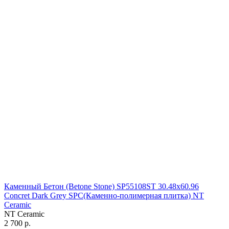
Каменный Бетон (Betone Stone) SP55108ST 30.48х60.96
Concret Dark Grey SPC(Каменно-полимерная плитка) NT
Ceramic
NT Ceramic
2 700 р.