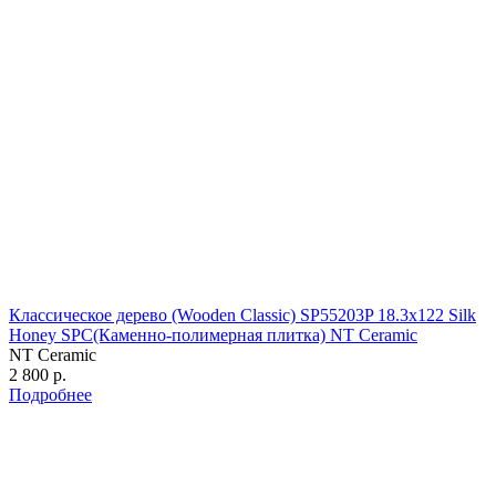
Классическое дерево (Wooden Classic) SP55203P 18.3х122 Silk
Honey SPC(Каменно-полимерная плитка) NT Ceramic
NT Ceramic
2 800 р.
Подробнее