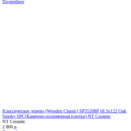
Подробнее
Классическое дерево (Wooden Classic) SP55208P 18.3х122 Oak
Smoky SPC(Каменно-полимерная плитка) NT Ceramic
NT Ceramic
2 800 р.