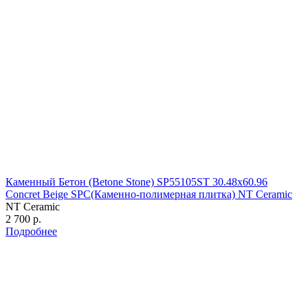
Каменный Бетон (Betone Stone) SP55105ST 30.48х60.96
Concret Beige SPC(Каменно-полимерная плитка) NT Ceramic
NT Ceramic
2 700 р.
Подробнее