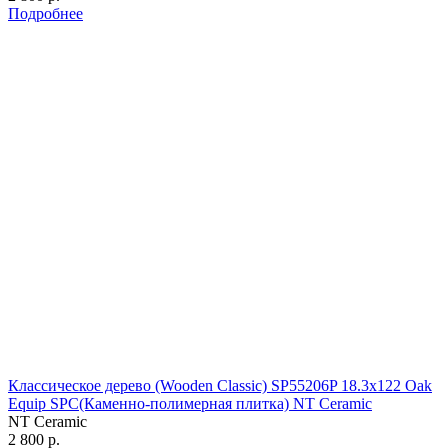
Подробнее
Классическое дерево (Wooden Classic) SP55206P 18.3х122 Oak
Equip SPC(Каменно-полимерная плитка) NT Ceramic
NT Ceramic
2 800 р.