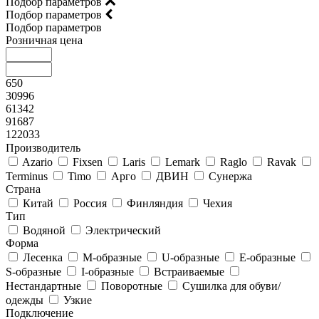
Подбор параметров
Подбор параметров
Подбор параметров
Розничная цена
650
30996
61342
91687
122033
Производитель
Azario
Fixsen
Laris
Lemark
Raglo
Ravak
Terminus
Timo
Арго
ДВИН
Сунержа
Страна
Китай
Россия
Финляндия
Чехия
Тип
Водяной
Электрический
Форма
Лесенка
М-образные
U-образные
E-образные
S-образные
I-образные
Встраиваемые
Нестандартные
Поворотные
Сушилка для обуви/
одежды
Узкие
Подключение