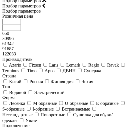
Подбор параметров
Подбор параметров
Подбор параметров
Розничная цена
650
30996
61342
91687
122033
Производитель
Azario
Fixsen
Laris
Lemark
Raglo
Ravak
Terminus
Timo
Арго
ДВИН
Сунержа
Страна
Китай
Россия
Финляндия
Чехия
Тип
Водяной
Электрический
Форма
Лесенка
М-образные
U-образные
E-образные
S-образные
I-образные
Встраиваемые
Нестандартные
Поворотные
Сушилка для обуви/
одежды
Узкие
Подключение