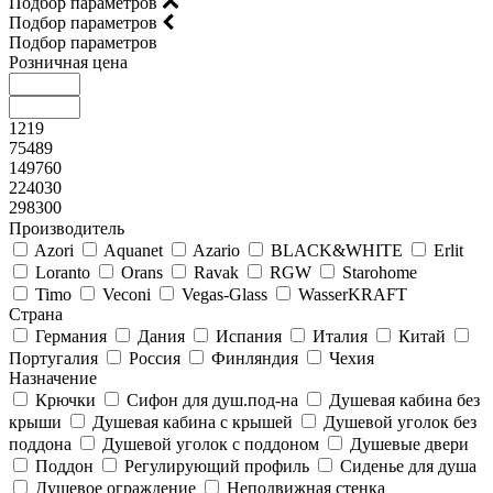
Подбор параметров
Подбор параметров
Подбор параметров
Розничная цена
1219
75489
149760
224030
298300
Производитель
Azori
Aquanet
Azario
BLACK&WHITE
Erlit
Loranto
Orans
Ravak
RGW
Starohome
Timo
Veconi
Vegas-Glass
WasserKRAFT
Страна
Германия
Дания
Испания
Италия
Китай
Португалия
Россия
Финляндия
Чехия
Назначение
Крючки
Сифон для душ.под-на
Душевая кабина без
крыши
Душевая кабина с крышей
Душевой уголок без
поддона
Душевой уголок с поддоном
Душевые двери
Поддон
Регулирующий профиль
Сиденье для душа
Душевое ограждение
Неподвижная стенка