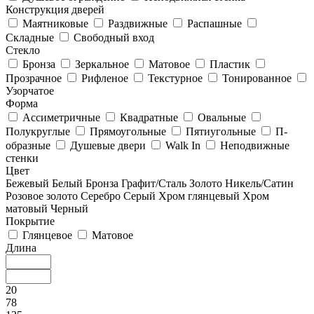
Конструкция дверей
Маятниковые
Раздвижные
Распашные
Складные
Свободный вход
Стекло
Бронза
Зеркальное
Матовое
Пластик
Прозрачное
Рифленое
Текстурное
Тонированное
Узорчатое
Форма
Ассиметричные
Квадратные
Овальные
Полукруглые
Прямоугольные
Пятиугольные
П-
образные
Душевые двери
Walk In
Неподвижные
стенки
Цвет
Бежевый
Белый
Бронза
Графит/Сталь
Золото
Никель/Сатин
Розовое золото
Серебро
Серый
Хром глянцевый
Хром
матовый
Черный
Покрытие
Глянцевое
Матовое
Длина
20
78