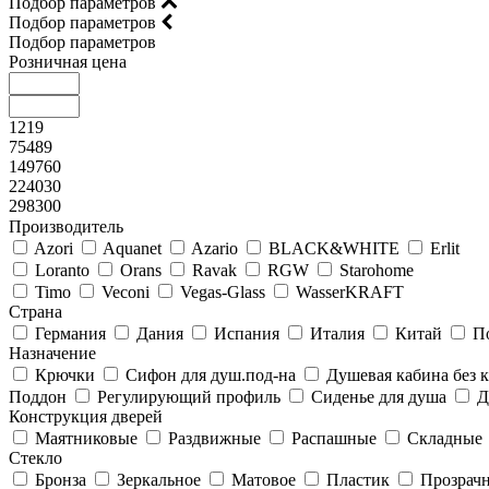
Подбор параметров
Подбор параметров
Подбор параметров
Розничная цена
1219
75489
149760
224030
298300
Производитель
Azori
Aquanet
Azario
BLACK&WHITE
Erlit
Loranto
Orans
Ravak
RGW
Starohome
Timo
Veconi
Vegas-Glass
WasserKRAFT
Страна
Германия
Дания
Испания
Италия
Китай
П
Назначение
Крючки
Сифон для душ.под-на
Душевая кабина без
Поддон
Регулирующий профиль
Сиденье для душа
Д
Конструкция дверей
Маятниковые
Раздвижные
Распашные
Складные
Стекло
Бронза
Зеркальное
Матовое
Пластик
Прозрач