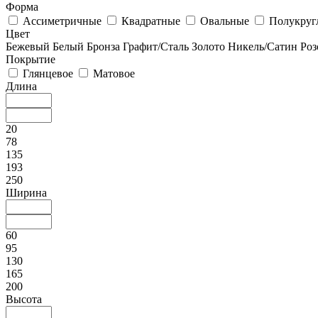
Форма
Ассиметричные
Квадратные
Овальные
Полукруг
Цвет
Бежевый
Белый
Бронза
Графит/Сталь
Золото
Никель/Сатин
Роз
Покрытие
Глянцевое
Матовое
Длина
20
78
135
193
250
Ширина
60
95
130
165
200
Высота