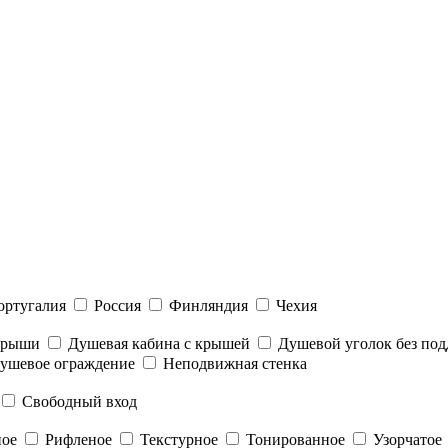
ортугалия
Россия
Финляндия
Чехия
 крыши
Душевая кабина с крышей
Душевой уголок без под
ушевое ограждение
Неподвижная стенка
Свободный вход
ное
Рифленое
Текстурное
Тонированное
Узорчатое