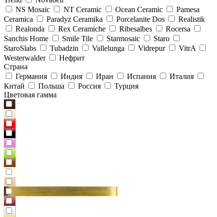
NS Mosaic
NT Ceramic
Ocean Ceramic
Pamesa
Ceramica
Paradyz Сeramika
Porcelanite Dos
Realistik
Realonda
Rex Ceramiche
Ribesalbes
Rocersa
Sanchis Home
Smile Tile
Starmosaic
Staro
StaroSlabs
Tubadzin
Vallelunga
Vidrepur
VitrA
Westerwalder
Нефрит
Страна
Германия
Индия
Иран
Испания
Италия
Китай
Польша
Россия
Турция
Цветовая гамма