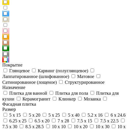
Покрытие
Глянцевое
Карвинг (полуглянцевое)
Лаппатированное (шлифованное)
Матовое
Сатинированное (лощеное)
Структурированное
Назначение
Плитка для ванной
Плитка для пола
Плитка для
кухни
Керамогранит
Клинкер
Мозаика
Фасадная плитка
Размер
5 x 15
5 x 20
5 x 25
5 x 40
5.2 x 16
6 x 24.6
6.25 x 25
6.5 x 20
7 x 28
7.5 x 15
7.5 x 22.5
7.5 x 30
8.5 x 28.5
10 x 10
10 x 20
10 x 30
10 x