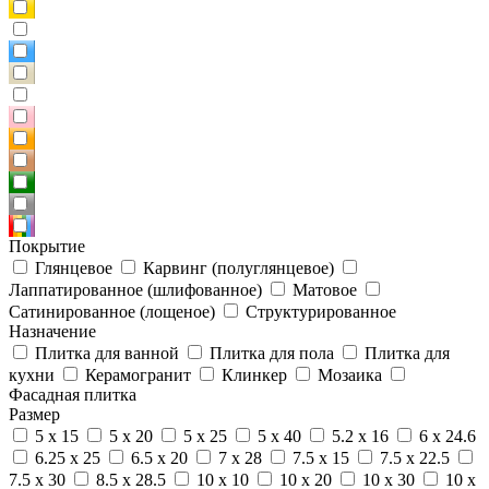
Покрытие
Глянцевое
Карвинг (полуглянцевое)
Лаппатированное (шлифованное)
Матовое
Сатинированное (лощеное)
Структурированное
Назначение
Плитка для ванной
Плитка для пола
Плитка для
кухни
Керамогранит
Клинкер
Мозаика
Фасадная плитка
Размер
5 x 15
5 x 20
5 x 25
5 x 40
5.2 x 16
6 x 24.6
6.25 x 25
6.5 x 20
7 x 28
7.5 x 15
7.5 x 22.5
7.5 x 30
8.5 x 28.5
10 x 10
10 x 20
10 x 30
10 x