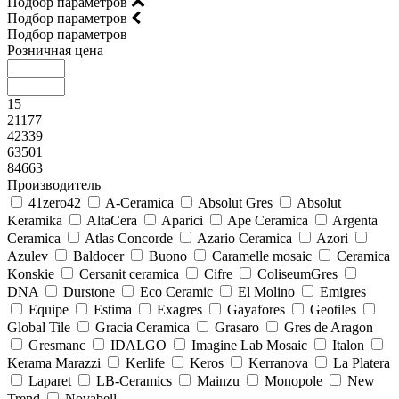
Подбор параметров
Подбор параметров
Подбор параметров
Розничная цена
15
21177
42339
63501
84663
Производитель
41zero42
A-Ceramica
Absolut Gres
Absolut
Keramika
AltaCera
Aparici
Ape Ceramica
Argenta
Ceramica
Atlas Concorde
Azario Ceramica
Azori
Azulev
Baldocer
Buono
Caramelle mosaic
Ceramica
Konskie
Cersanit ceramica
Cifre
ColiseumGres
DNA
Durstone
Eco Ceramic
El Molino
Emigres
Equipe
Estima
Exagres
Gayafores
Geotiles
Global Tile
Gracia Ceramica
Grasaro
Gres de Aragon
Gresmanc
IDALGO
Imagine Lab Mosaic
Italon
Kerama Marazzi
Kerlife
Keros
Kerranova
La Platera
Laparet
LB-Ceramics
Mainzu
Monopole
New
Trend
Novabell