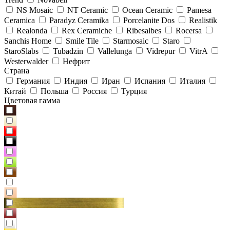
NS Mosaic
NT Ceramic
Ocean Ceramic
Pamesa
Ceramica
Paradyz Сeramika
Porcelanite Dos
Realistik
Realonda
Rex Ceramiche
Ribesalbes
Rocersa
Sanchis Home
Smile Tile
Starmosaic
Staro
StaroSlabs
Tubadzin
Vallelunga
Vidrepur
VitrA
Westerwalder
Нефрит
Страна
Германия
Индия
Иран
Испания
Италия
Китай
Польша
Россия
Турция
Цветовая гамма