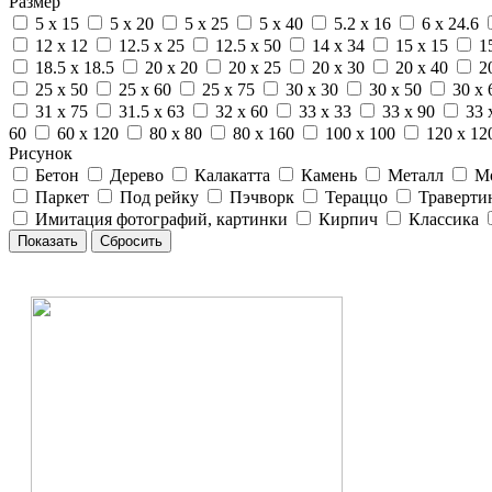
Размер
5 x 15
5 x 20
5 x 25
5 x 40
5.2 x 16
6 x 24.6
12 x 12
12.5 x 25
12.5 x 50
14 x 34
15 x 15
1
18.5 x 18.5
20 x 20
20 x 25
20 x 30
20 x 40
2
25 x 50
25 x 60
25 x 75
30 x 30
30 x 50
30 x 
31 x 75
31.5 x 63
32 x 60
33 x 33
33 x 90
33 
60
60 x 120
80 x 80
80 x 160
100 x 100
120 x 12
Рисунок
Бетон
Дерево
Калакатта
Камень
Металл
М
Паркет
Под рейку
Пэчворк
Тераццо
Траверти
Имитация фотографий, картинки
Кирпич
Классика