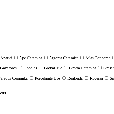
Aparici
Ape Ceramica
Argenta Ceramica
Atlas Concorde
Gayafores
Geotiles
Global Tile
Gracia Ceramica
Grasa
Paradyz Сeramika
Porcelanite Dos
Realonda
Rocersa
Sm
сия