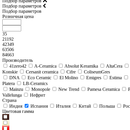
Подбор параметров
Подбор параметров
Подбор параметров
Розничная цена
35
21192
42349
63506
84663
Производитель
41zero42
A-Ceramica
Absolut Keramika
AltaCera
Konskie
Cersanit ceramica
Cifre
ColiseumGres
DNA
Eco Ceramic
El Molino
Emigres
Estima
Platera
LB-Ceramics
Mainzu
Monopole
New Trend
Pamesa Ceramica
Vallelunga
Нефрит
Страна
Индия
Испания
Италия
Китай
Польша
Рос
Цветовая гамма