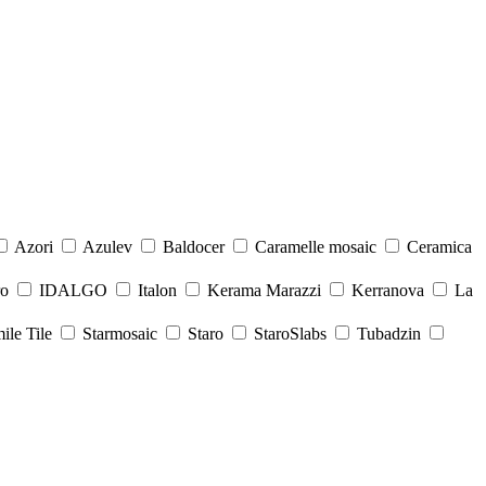
Azori
Azulev
Baldocer
Caramelle mosaic
Ceramica
ro
IDALGO
Italon
Kerama Marazzi
Kerranova
La
ile Tile
Starmosaic
Staro
StaroSlabs
Tubadzin