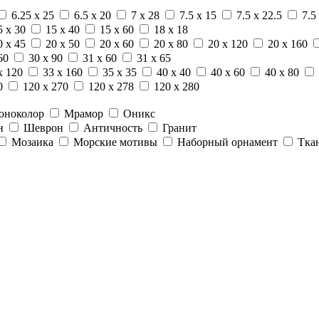
6.25 x 25
6.5 x 20
7 x 28
7.5 x 15
7.5 x 22.5
7.5
5 x 30
15 x 40
15 x 60
18 x 18
0 x 45
20 x 50
20 x 60
20 x 80
20 x 120
20 x 160
60
30 x 90
31 x 60
31 x 65
x 120
33 x 160
35 x 35
40 x 40
40 x 60
40 x 80
0
120 x 270
120 x 278
120 x 280
оноколор
Мрамор
Оникс
н
Шеврон
Античность
Гранит
Мозаика
Морские мотивы
Наборный орнамент
Тка