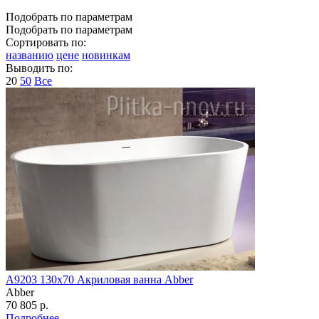
Подобрать по параметрам
Подобрать по параметрам
Сортировать по:
названию
цене
новинкам
Выводить по:
20
50
Все
A9203 130х70 Акриловая ванна Abber
Abber
70 805 р.
Подробнее