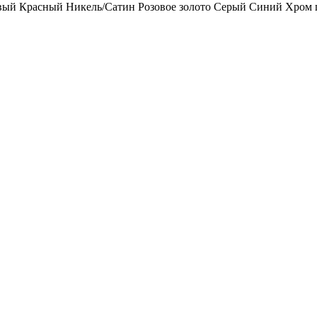
вый
Красный
Никель/Сатин
Розовое золото
Серый
Синий
Хром 