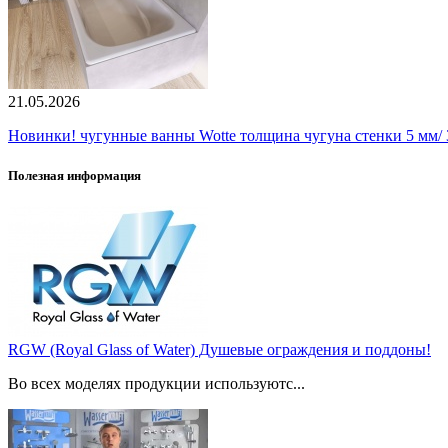
21.05.2026
Новинки! чугунные ванны Wotte толщина чугуна стенки 5 мм/ 3
Полезная информация
RGW (Royal Glass of Water) Душевые ограждения и поддоны!
Во всех моделях продукции используютс...