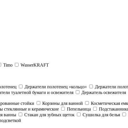
Timo
WasserKRAFT
олотенец
Держатели полотенец «кольцо»
Держатели полот
тели туалетной бумаги и освежителя
Держатель освежителя
рованные стойки
Корзины для ванной
Косметическая емк
 стеклянные и керамические
Пепельница
Подстаканники
ля ванны
Стакан для зубных щеток
Сушилка для белья
 подсветкой