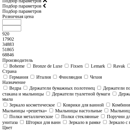
Подбор параметров
Подбор параметров
Подбор параметров
Розничная цена
920
17902
34883
51865
68846
Производитель
Boheme
Bronze de Luxe
Fixsen
Lemark
Ravak
Страна
Германия
Италия
Финляндия
Чехия
Назначение
Ведра
Держатели бумажных полотенец
Держатели п
стакана и мыльницы
Держатели туалетной бумаги
Держа
мыла
Зеркало косметическое
Коврики для ванной
Комбини
Мыльницы «решетка»
Мыльницы настольные
Мыльницы
Полки металлические
Полки стеклянные
Поручни д
унитаза
Шторки для ванн
Зеркало в рамке
Зеркало с
Цвет