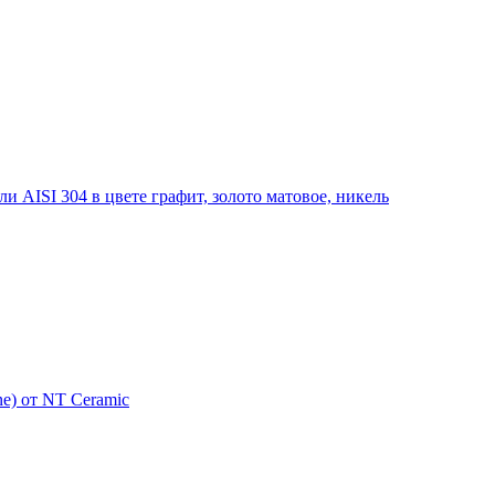
 AISI 304 в цвете графит, золото матовое, никель
e) от NT Ceramic