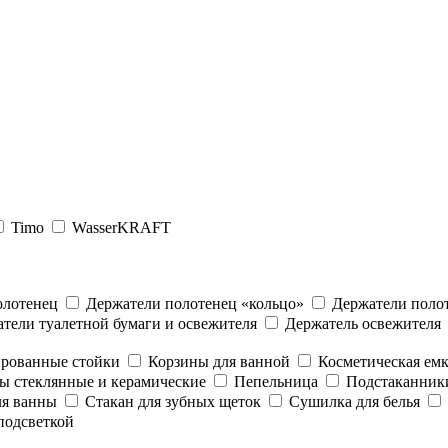
Timo
WasserKRAFT
олотенец
Держатели полотенец «кольцо»
Держатели полот
тели туалетной бумаги и освежителя
Держатель освежителя
рованные стойки
Корзины для ванной
Косметическая емк
 стеклянные и керамические
Пепельница
Подстаканники
ля ванны
Стакан для зубных щеток
Сушилка для белья
 подсветкой