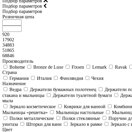
Подбор параметров
Подбор параметров
Подбор параметров
Розничная цена
920
17902
34883
51865
68846
Производитель
Boheme
Bronze de Luxe
Fixsen
Lemark
Ravak
Страна
Германия
Италия
Финляндия
Чехия
Назначение
Ведра
Держатели бумажных полотенец
Держатели п
стакана и мыльницы
Держатели туалетной бумаги
Держа
мыла
Зеркало косметическое
Коврики для ванной
Комбини
Мыльницы «решетка»
Мыльницы настольные
Мыльницы
Полки металлические
Полки стеклянные
Поручни д
унитаза
Шторки для ванн
Зеркало в рамке
Зеркало с
Цвет