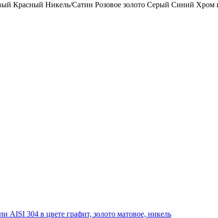
вый
Красный
Никель/Сатин
Розовое золото
Серый
Синий
Хром 
 AISI 304 в цвете графит, золото матовое, никель