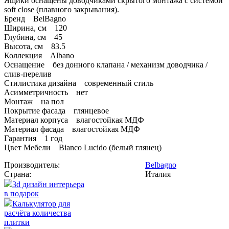
Ящики оснащены доводчиками скрытого монтажа с системой
soft close (плавного закрывания).
Бренд BelBagno
Ширина, см 120
Глубина, см 45
Высота, см 83.5
Коллекция Albano
Оснащение без донного клапана / механизм доводчика /
слив-перелив
Стилистика дизайна современный стиль
Асимметричность нет
Монтаж на пол
Покрытие фасада глянцевое
Материал корпуса влагостойкая МДФ
Материал фасада влагостойкая МДФ
Гарантия 1 год
Цвет Мебели Bianco Lucido (белый глянец)
Производитель:
Belbagno
Страна:
Италия
3d дизайн интерьера
в подарок
Калькулятор для
расчёта количества
плитки