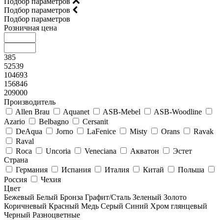
Подбор параметров
Подбор параметров
Подбор параметров
Розничная цена
385
52539
104693
156846
209000
Производитель
Allen Brau
Aquanet
ASB-Mebel
ASB-Woodline
Azario
Belbagno
Cersanit
DeAqua
Jorno
LaFenice
Misty
Orans
Ravak
Raval
Roca
Uncoria
Veneciana
Акватон
Эстет
Страна
Германия
Испания
Италия
Китай
Польша
Россия
Чехия
Цвет
Бежевый
Белый
Бронза
Графит/Сталь
Зеленый
Золото
Коричневый
Красный
Медь
Серый
Синий
Хром глянцевый
Черный
Разноцветные