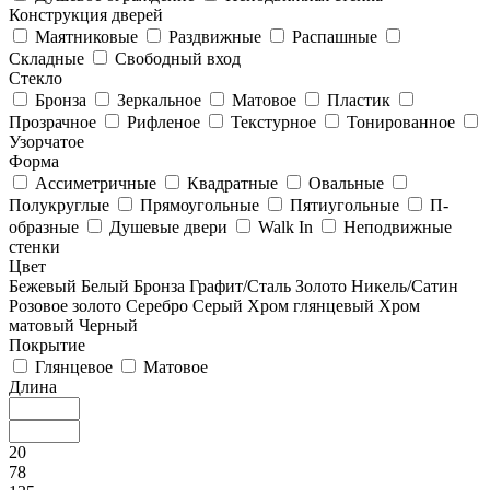
Конструкция дверей
Маятниковые
Раздвижные
Распашные
Складные
Свободный вход
Стекло
Бронза
Зеркальное
Матовое
Пластик
Прозрачное
Рифленое
Текстурное
Тонированное
Узорчатое
Форма
Ассиметричные
Квадратные
Овальные
Полукруглые
Прямоугольные
Пятиугольные
П-
образные
Душевые двери
Walk In
Неподвижные
стенки
Цвет
Бежевый
Белый
Бронза
Графит/Сталь
Золото
Никель/Сатин
Розовое золото
Серебро
Серый
Хром глянцевый
Хром
матовый
Черный
Покрытие
Глянцевое
Матовое
Длина
20
78