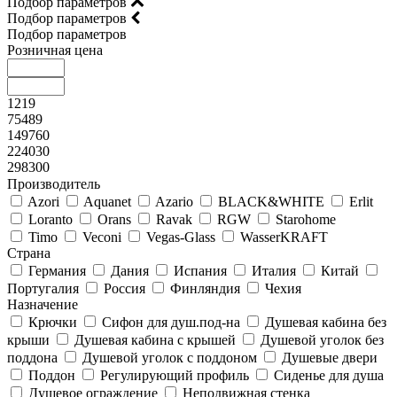
Подбор параметров
Подбор параметров
Подбор параметров
Розничная цена
1219
75489
149760
224030
298300
Производитель
Azori
Aquanet
Azario
BLACK&WHITE
Erlit
Loranto
Orans
Ravak
RGW
Starohome
Timo
Veconi
Vegas-Glass
WasserKRAFT
Страна
Германия
Дания
Испания
Италия
Китай
Португалия
Россия
Финляндия
Чехия
Назначение
Крючки
Сифон для душ.под-на
Душевая кабина без
крыши
Душевая кабина с крышей
Душевой уголок без
поддона
Душевой уголок с поддоном
Душевые двери
Поддон
Регулирующий профиль
Сиденье для душа
Душевое ограждение
Неподвижная стенка