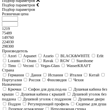
Подбор параметров
Подбор параметров
Подбор параметров
Розничная цена
1219
75489
149760
224030
298300
Производитель
Azori
Aquanet
Azario
BLACK&WHITE
Erlit
Loranto
Orans
Ravak
RGW
Starohome
Timo
Veconi
Vegas-Glass
WasserKRAFT
Страна
Германия
Дания
Испания
Италия
Китай
Португалия
Россия
Финляндия
Чехия
Назначение
Крючки
Сифон для душ.под-на
Душевая кабина без
крыши
Душевая кабина с крышей
Душевой уголок без
поддона
Душевой уголок с поддоном
Душевые двери
Поддон
Регулирующий профиль
Сиденье для душа
Душевое ограждение
Неподвижная стенка