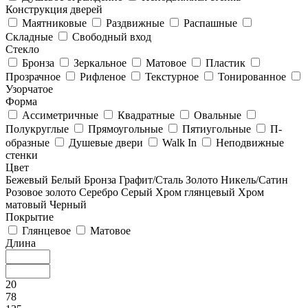
Конструкция дверей
Маятниковые
Раздвижные
Распашные
Складные
Свободный вход
Стекло
Бронза
Зеркальное
Матовое
Пластик
Прозрачное
Рифленое
Текстурное
Тонированное
Узорчатое
Форма
Ассиметричные
Квадратные
Овальные
Полукруглые
Прямоугольные
Пятиугольные
П-
образные
Душевые двери
Walk In
Неподвижные
стенки
Цвет
Бежевый
Белый
Бронза
Графит/Сталь
Золото
Никель/Сатин
Розовое золото
Серебро
Серый
Хром глянцевый
Хром
матовый
Черный
Покрытие
Глянцевое
Матовое
Длина
20
78