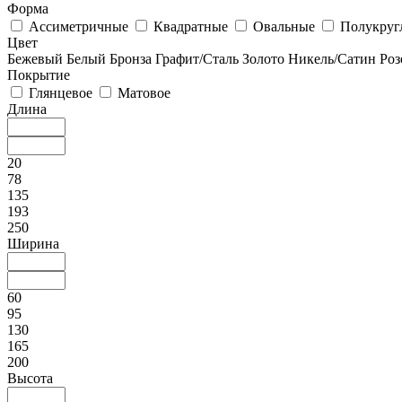
Форма
Ассиметричные
Квадратные
Овальные
Полукруг
Цвет
Бежевый
Белый
Бронза
Графит/Сталь
Золото
Никель/Сатин
Роз
Покрытие
Глянцевое
Матовое
Длина
20
78
135
193
250
Ширина
60
95
130
165
200
Высота