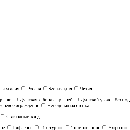
ортугалия
Россия
Финляндия
Чехия
 крыши
Душевая кабина с крышей
Душевой уголок без под
ушевое ограждение
Неподвижная стенка
Свободный вход
ное
Рифленое
Текстурное
Тонированное
Узорчатое