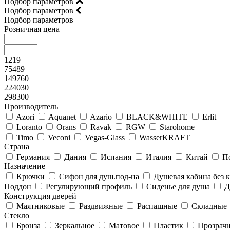
Подбор параметров
Подбор параметров
Подбор параметров
Розничная цена
1219
75489
149760
224030
298300
Производитель
Azori
Aquanet
Azario
BLACK&WHITE
Erlit
Loranto
Orans
Ravak
RGW
Starohome
Timo
Veconi
Vegas-Glass
WasserKRAFT
Страна
Германия
Дания
Испания
Италия
Китай
П
Назначение
Крючки
Сифон для душ.под-на
Душевая кабина без
Поддон
Регулирующий профиль
Сиденье для душа
Д
Конструкция дверей
Маятниковые
Раздвижные
Распашные
Складные
Стекло
Бронза
Зеркальное
Матовое
Пластик
Прозрач