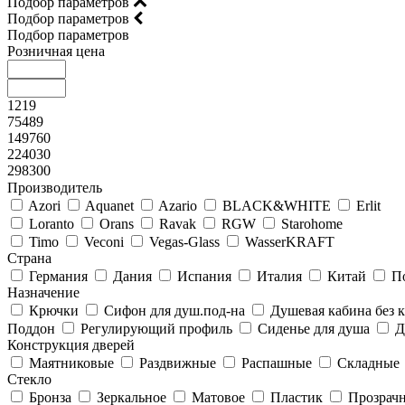
Подбор параметров
Подбор параметров
Подбор параметров
Розничная цена
1219
75489
149760
224030
298300
Производитель
Azori
Aquanet
Azario
BLACK&WHITE
Erlit
Loranto
Orans
Ravak
RGW
Starohome
Timo
Veconi
Vegas-Glass
WasserKRAFT
Страна
Германия
Дания
Испания
Италия
Китай
П
Назначение
Крючки
Сифон для душ.под-на
Душевая кабина без
Поддон
Регулирующий профиль
Сиденье для душа
Д
Конструкция дверей
Маятниковые
Раздвижные
Распашные
Складные
Стекло
Бронза
Зеркальное
Матовое
Пластик
Прозрач