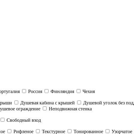
ортугалия
Россия
Финляндия
Чехия
 крыши
Душевая кабина с крышей
Душевой уголок без под
ушевое ограждение
Неподвижная стенка
Свободный вход
ное
Рифленое
Текстурное
Тонированное
Узорчатое