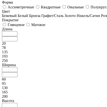
Форма
Ассиметричные
Квадратные
Овальные
Полукруг
Цвет
Бежевый
Белый
Бронза
Графит/Сталь
Золото
Никель/Сатин
Роз
Покрытие
Глянцевое
Матовое
Длина
20
78
135
193
250
Ширина
60
95
130
165
200
Высота