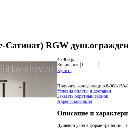
ое-Сатинат) RGW душ.огражде
45 406 р.
Кол-во,
шт.
Купить
Получить консультацию
8-908-158-
Условия оплаты и доставки
Заказать обратный звонок
Адрес и контакты
Описание и характер
Душевой угол в форме трапеции - 