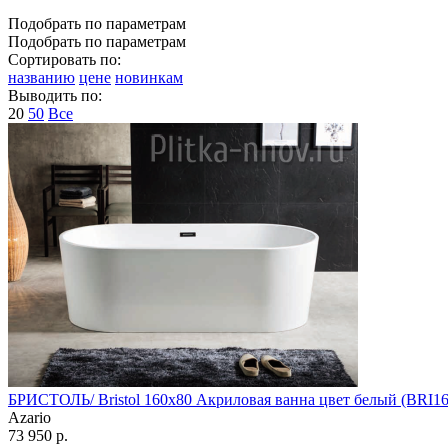
Подобрать по параметрам
Подобрать по параметрам
Сортировать по:
названию
цене
новинкам
Выводить по:
20
50
Все
БРИСТОЛЬ/ Bristol 160х80 Акриловая ванна цвет белый (BRI16
Azario
73 950 р.