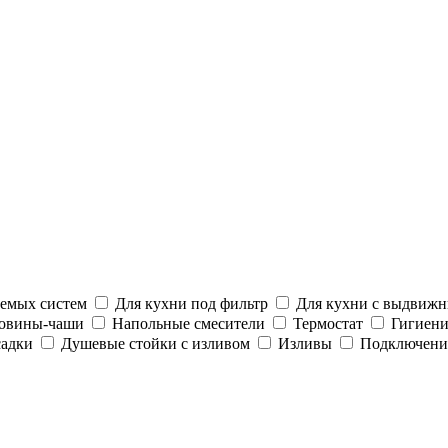
аемых систем
Для кухни под фильтр
Для кухни с выдвиж
ковины-чаши
Напольные смесители
Термостат
Гигиени
садки
Душевые стойки с изливом
Изливы
Подключени