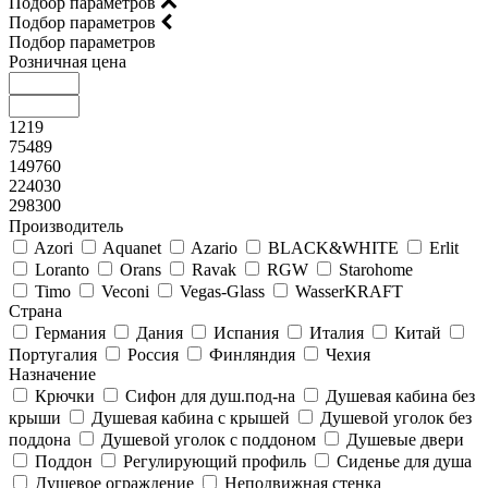
Подбор параметров
Подбор параметров
Подбор параметров
Розничная цена
1219
75489
149760
224030
298300
Производитель
Azori
Aquanet
Azario
BLACK&WHITE
Erlit
Loranto
Orans
Ravak
RGW
Starohome
Timo
Veconi
Vegas-Glass
WasserKRAFT
Страна
Германия
Дания
Испания
Италия
Китай
Португалия
Россия
Финляндия
Чехия
Назначение
Крючки
Сифон для душ.под-на
Душевая кабина без
крыши
Душевая кабина с крышей
Душевой уголок без
поддона
Душевой уголок с поддоном
Душевые двери
Поддон
Регулирующий профиль
Сиденье для душа
Душевое ограждение
Неподвижная стенка