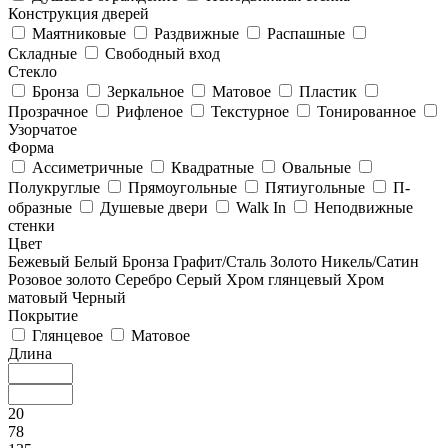
Конструкция дверей
Маятниковые
Раздвижные
Распашные
Складные
Свободный вход
Стекло
Бронза
Зеркальное
Матовое
Пластик
Прозрачное
Рифленое
Текстурное
Тонированное
Узорчатое
Форма
Ассиметричные
Квадратные
Овальные
Полукруглые
Прямоугольные
Пятиугольные
П-
образные
Душевые двери
Walk In
Неподвижные
стенки
Цвет
Бежевый
Белый
Бронза
Графит/Сталь
Золото
Никель/Сатин
Розовое золото
Серебро
Серый
Хром глянцевый
Хром
матовый
Черный
Покрытие
Глянцевое
Матовое
Длина
20
78