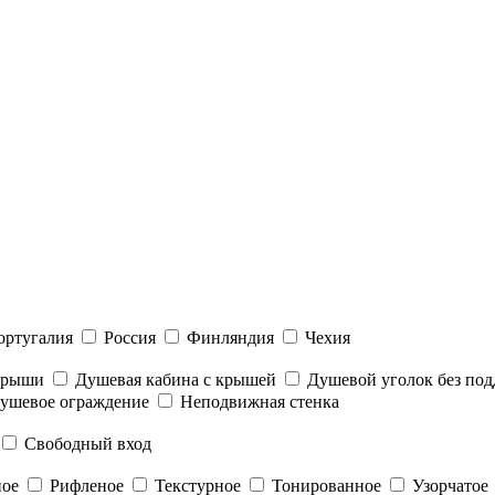
ортугалия
Россия
Финляндия
Чехия
 крыши
Душевая кабина с крышей
Душевой уголок без под
ушевое ограждение
Неподвижная стенка
Свободный вход
ное
Рифленое
Текстурное
Тонированное
Узорчатое