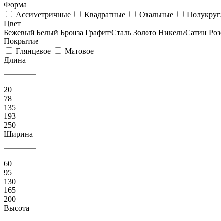
Форма
Ассиметричные
Квадратные
Овальные
Полукруг
Цвет
Бежевый
Белый
Бронза
Графит/Сталь
Золото
Никель/Сатин
Роз
Покрытие
Глянцевое
Матовое
Длина
20
78
135
193
250
Ширина
60
95
130
165
200
Высота