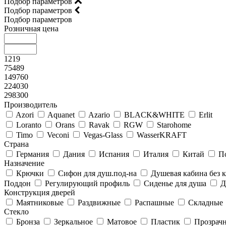
Подбор параметров
Подбор параметров
Подбор параметров
Розничная цена
1219
75489
149760
224030
298300
Производитель
Azori
Aquanet
Azario
BLACK&WHITE
Erlit
Loranto
Orans
Ravak
RGW
Starohome
Timo
Veconi
Vegas-Glass
WasserKRAFT
Страна
Германия
Дания
Испания
Италия
Китай
П
Назначение
Крючки
Сифон для душ.под-на
Душевая кабина без
Поддон
Регулирующий профиль
Сиденье для душа
Д
Конструкция дверей
Маятниковые
Раздвижные
Распашные
Складные
Стекло
Бронза
Зеркальное
Матовое
Пластик
Прозрач