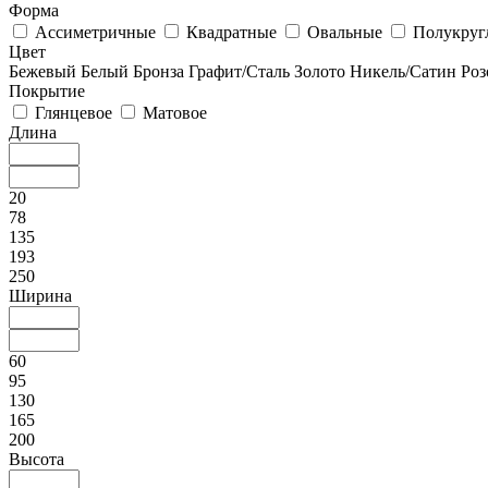
Форма
Ассиметричные
Квадратные
Овальные
Полукруг
Цвет
Бежевый
Белый
Бронза
Графит/Сталь
Золото
Никель/Сатин
Роз
Покрытие
Глянцевое
Матовое
Длина
20
78
135
193
250
Ширина
60
95
130
165
200
Высота