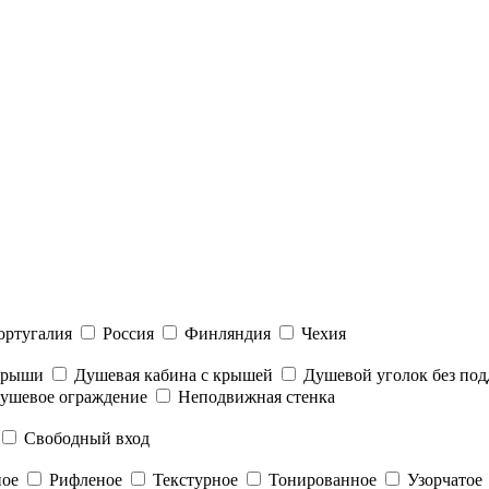
ортугалия
Россия
Финляндия
Чехия
 крыши
Душевая кабина с крышей
Душевой уголок без под
ушевое ограждение
Неподвижная стенка
Свободный вход
ное
Рифленое
Текстурное
Тонированное
Узорчатое