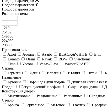
Подбор параметров
Подбор параметров
Подбор параметров
Розничная цена
1219
75489
149760
224030
298300
Производитель
Azori
Aquanet
Azario
BLACK&WHITE
Erlit
Loranto
Orans
Ravak
RGW
Starohome
Timo
Veconi
Vegas-Glass
WasserKRAFT
Страна
Германия
Дания
Испания
Италия
Китай
П
Назначение
Крючки
Сифон для душ.под-на
Душевая кабина без
Поддон
Регулирующий профиль
Сиденье для душа
Д
Конструкция дверей
Маятниковые
Раздвижные
Распашные
Складные
Стекло
Бронза
Зеркальное
Матовое
Пластик
Прозрач