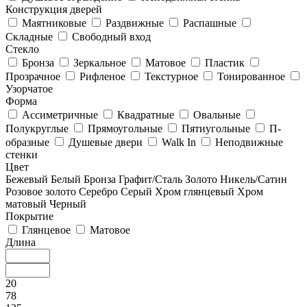
Конструкция дверей
Маятниковые
Раздвижные
Распашные
Складные
Свободный вход
Стекло
Бронза
Зеркальное
Матовое
Пластик
Прозрачное
Рифленое
Текстурное
Тонированное
Узорчатое
Форма
Ассиметричные
Квадратные
Овальные
Полукруглые
Прямоугольные
Пятиугольные
П-
образные
Душевые двери
Walk In
Неподвижные
стенки
Цвет
Бежевый
Белый
Бронза
Графит/Сталь
Золото
Никель/Сатин
Розовое золото
Серебро
Серый
Хром глянцевый
Хром
матовый
Черный
Покрытие
Глянцевое
Матовое
Длина
20
78