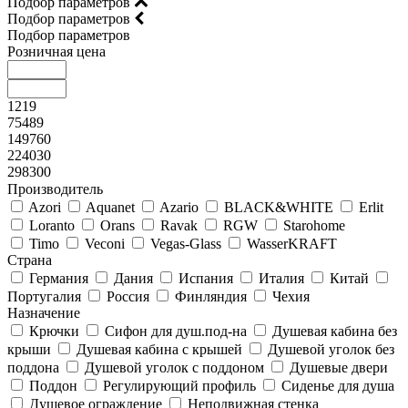
Подбор параметров
Подбор параметров
Подбор параметров
Розничная цена
1219
75489
149760
224030
298300
Производитель
Azori
Aquanet
Azario
BLACK&WHITE
Erlit
Loranto
Orans
Ravak
RGW
Starohome
Timo
Veconi
Vegas-Glass
WasserKRAFT
Страна
Германия
Дания
Испания
Италия
Китай
Португалия
Россия
Финляндия
Чехия
Назначение
Крючки
Сифон для душ.под-на
Душевая кабина без
крыши
Душевая кабина с крышей
Душевой уголок без
поддона
Душевой уголок с поддоном
Душевые двери
Поддон
Регулирующий профиль
Сиденье для душа
Душевое ограждение
Неподвижная стенка