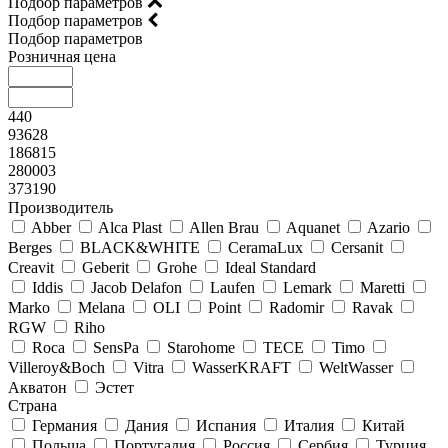
Подбор параметров
Подбор параметров
Подбор параметров
Розничная цена
440
93628
186815
280003
373190
Производитель
Abber
Alca Plast
Allen Brau
Aquanet
Azario
Berges
BLACK&WHITE
CeramaLux
Cersanit
Creavit
Geberit
Grohe
Ideal Standard
Iddis
Jacob Delafon
Laufen
Lemark
Maretti
Marko
Melana
OLI
Point
Radomir
Ravak
RGW
Riho
Roca
SensPa
Starohome
TECE
Timo
Villeroy&Boсh
Vitra
WasserKRAFT
WeltWasser
Акватон
Эстет
Страна
Германия
Дания
Испания
Италия
Китай
Польша
Португалия
Россия
Сербия
Турция