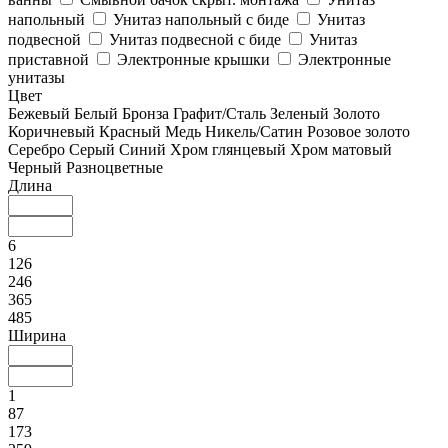
напольный
Унитаз напольный с биде
Унитаз
подвесной
Унитаз подвесной с биде
Унитаз
приставной
Электронные крышки
Электронные
унитазы
Цвет
Бежевый
Белый
Бронза
Графит/Сталь
Зеленый
Золото
Коричневый
Красный
Медь
Никель/Сатин
Розовое золото
Серебро
Серый
Синий
Хром глянцевый
Хром матовый
Черный
Разноцветные
Длина
6
126
246
365
485
Ширина
1
87
173