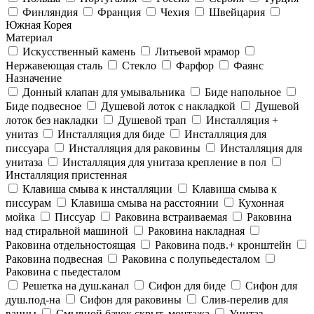
Финляндия
Франция
Чехия
Швейцария
Южная Корея
Материал
Искусственный камень
Литьевой мрамор
Нержавеющая сталь
Стекло
Фарфор
Фаянс
Назначение
Донный клапан для умывальника
Биде напольное
Биде подвесное
Душевой лоток с накладкой
Душевой
лоток без накладки
Душевой трап
Инсталляция +
унитаз
Инсталляция для биде
Инсталляция для
писсуара
Инсталляция для раковины
Инсталляция для
унитаза
Инсталляция для унитаза крепление в пол
Инсталляция пристенная
Клавиша смыва к инсталляции
Клавиша смыва к
писсурам
Клавиша смыва на расстоянии
Кухонная
мойка
Писсуар
Раковина встраиваемая
Раковина
над стиральной машиной
Раковина накладная
Раковина отдельностоящая
Раковина подв.+ кронштейн
Раковина подвесная
Раковина с полупьедесталом
Раковина с пьедесталом
Решетка на душ.канал
Сифон для биде
Сифон для
душ.под-на
Сифон для раковины
Слив-перелив для
ванны
Смывной бачок скрыт. монтажа
Унитаз