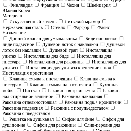
Финляндия
Франция
Чехия
Швейцария
Южная Корея
Материал
Искусственный камень
Литьевой мрамор
Нержавеющая сталь
Стекло
Фарфор
Фаянс
Назначение
Донный клапан для умывальника
Биде напольное
Биде подвесное
Душевой лоток с накладкой
Душевой
лоток без накладки
Душевой трап
Инсталляция +
унитаз
Инсталляция для биде
Инсталляция для
писсуара
Инсталляция для раковины
Инсталляция для
унитаза
Инсталляция для унитаза крепление в пол
Инсталляция пристенная
Клавиша смыва к инсталляции
Клавиша смыва к
писсурам
Клавиша смыва на расстоянии
Кухонная
мойка
Писсуар
Раковина встраиваемая
Раковина
над стиральной машиной
Раковина накладная
Раковина отдельностоящая
Раковина подв.+ кронштейн
Раковина подвесная
Раковина с полупьедесталом
Раковина с пьедесталом
Решетка на душ.канал
Сифон для биде
Сифон для
душ.под-на
Сифон для раковины
Слив-перелив для
ванны
Смывной бачок скрыт. монтажа
Унитаз