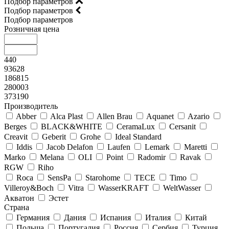
Подбор параметров
Подбор параметров
Подбор параметров
Розничная цена
440
93628
186815
280003
373190
Производитель
Abber
Alca Plast
Allen Brau
Aquanet
Azario
Berges
BLACK&WHITE
CeramaLux
Cersanit
Creavit
Geberit
Grohe
Ideal Standard
Iddis
Jacob Delafon
Laufen
Lemark
Maretti
Marko
Melana
OLI
Point
Radomir
Ravak
RGW
Riho
Roca
SensPa
Starohome
TECE
Timo
Villeroy&Boсh
Vitra
WasserKRAFT
WeltWasser
Акватон
Эстет
Страна
Германия
Дания
Испания
Италия
Китай
Польша
Португалия
Россия
Сербия
Турция