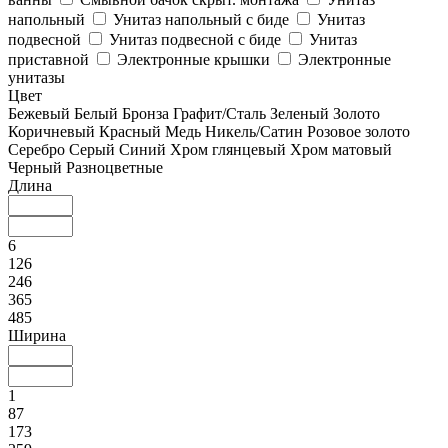
напольный
Унитаз напольный с биде
Унитаз
подвесной
Унитаз подвесной с биде
Унитаз
приставной
Электронные крышки
Электронные
унитазы
Цвет
Бежевый
Белый
Бронза
Графит/Сталь
Зеленый
Золото
Коричневый
Красный
Медь
Никель/Сатин
Розовое золото
Серебро
Серый
Синий
Хром глянцевый
Хром матовый
Черный
Разноцветные
Длина
6
126
246
365
485
Ширина
1
87
173