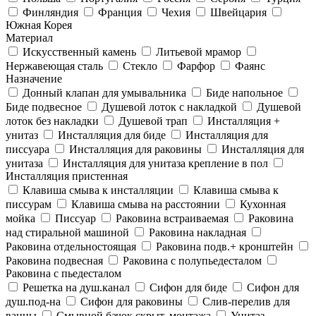
Финляндия
Франция
Чехия
Швейцария
Южная Корея
Материал
Искусственный камень
Литьевой мрамор
Нержавеющая сталь
Стекло
Фарфор
Фаянс
Назначение
Донный клапан для умывальника
Биде напольное
Биде подвесное
Душевой лоток с накладкой
Душевой
лоток без накладки
Душевой трап
Инсталляция +
унитаз
Инсталляция для биде
Инсталляция для
писсуара
Инсталляция для раковины
Инсталляция для
унитаза
Инсталляция для унитаза крепление в пол
Инсталляция пристенная
Клавиша смыва к инсталляции
Клавиша смыва к
писсурам
Клавиша смыва на расстоянии
Кухонная
мойка
Писсуар
Раковина встраиваемая
Раковина
над стиральной машиной
Раковина накладная
Раковина отдельностоящая
Раковина подв.+ кронштейн
Раковина подвесная
Раковина с полупьедесталом
Раковина с пьедесталом
Решетка на душ.канал
Сифон для биде
Сифон для
душ.под-на
Сифон для раковины
Слив-перелив для
ванны
Смывной бачок скрыт. монтажа
Унитаз