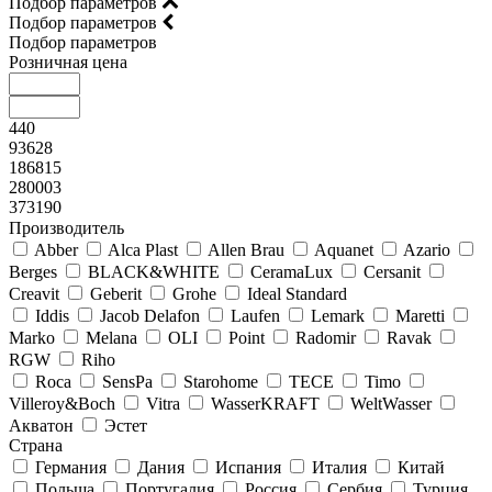
Подбор параметров
Подбор параметров
Подбор параметров
Розничная цена
440
93628
186815
280003
373190
Производитель
Abber
Alca Plast
Allen Brau
Aquanet
Azario
Berges
BLACK&WHITE
CeramaLux
Cersanit
Creavit
Geberit
Grohe
Ideal Standard
Iddis
Jacob Delafon
Laufen
Lemark
Maretti
Marko
Melana
OLI
Point
Radomir
Ravak
RGW
Riho
Roca
SensPa
Starohome
TECE
Timo
Villeroy&Boсh
Vitra
WasserKRAFT
WeltWasser
Акватон
Эстет
Страна
Германия
Дания
Испания
Италия
Китай
Польша
Португалия
Россия
Сербия
Турция