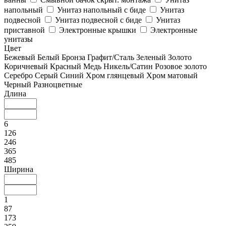
напольный
Унитаз напольный с биде
Унитаз
подвесной
Унитаз подвесной с биде
Унитаз
приставной
Электронные крышки
Электронные
унитазы
Цвет
Бежевый
Белый
Бронза
Графит/Сталь
Зеленый
Золото
Коричневый
Красный
Медь
Никель/Сатин
Розовое золото
Серебро
Серый
Синий
Хром глянцевый
Хром матовый
Черный
Разноцветные
Длина
6
126
246
365
485
Ширина
1
87
173