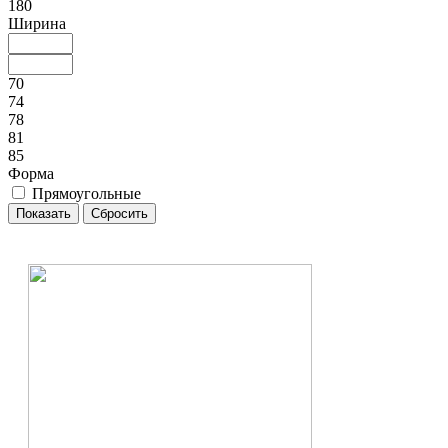
180
Ширина
70
74
78
81
85
Форма
Прямоугольные