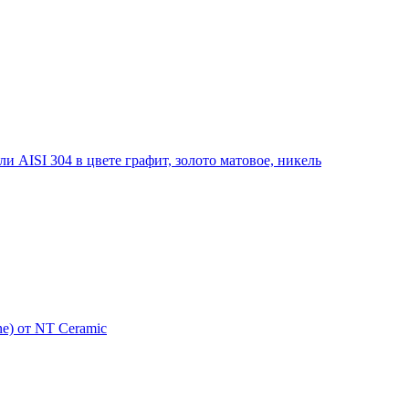
 AISI 304 в цвете графит, золото матовое, никель
e) от NT Ceramic