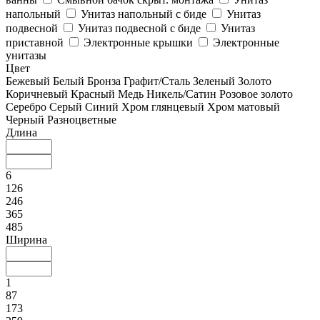
напольный
Унитаз напольный с биде
Унитаз
подвесной
Унитаз подвесной с биде
Унитаз
приставной
Электронные крышки
Электронные
унитазы
Цвет
Бежевый
Белый
Бронза
Графит/Сталь
Зеленый
Золото
Коричневый
Красный
Медь
Никель/Сатин
Розовое золото
Серебро
Серый
Синий
Хром глянцевый
Хром матовый
Черный
Разноцветные
Длина
6
126
246
365
485
Ширина
1
87
173