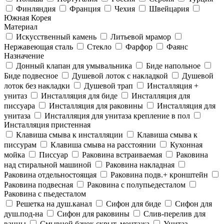
Финляндия
Франция
Чехия
Швейцария
Южная Корея
Материал
Искусственный камень
Литьевой мрамор
Нержавеющая сталь
Стекло
Фарфор
Фаянс
Назначение
Донный клапан для умывальника
Биде напольное
Биде подвесное
Душевой лоток с накладкой
Душевой
лоток без накладки
Душевой трап
Инсталляция +
унитаз
Инсталляция для биде
Инсталляция для
писсуара
Инсталляция для раковины
Инсталляция для
унитаза
Инсталляция для унитаза крепление в пол
Инсталляция пристенная
Клавиша смыва к инсталляции
Клавиша смыва к
писсурам
Клавиша смыва на расстоянии
Кухонная
мойка
Писсуар
Раковина встраиваемая
Раковина
над стиральной машиной
Раковина накладная
Раковина отдельностоящая
Раковина подв.+ кронштейн
Раковина подвесная
Раковина с полупьедесталом
Раковина с пьедесталом
Решетка на душ.канал
Сифон для биде
Сифон для
душ.под-на
Сифон для раковины
Слив-перелив для
ванны
Смывной бачок скрыт. монтажа
Унитаз