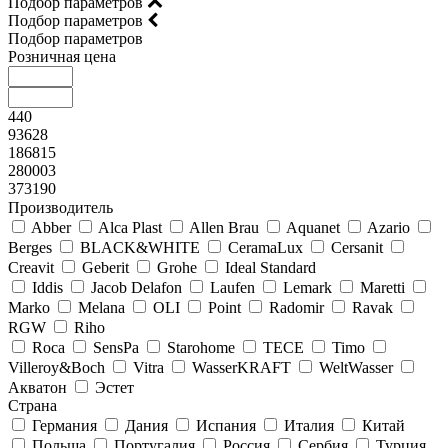
Подбор параметров
Подбор параметров
Подбор параметров
Розничная цена
440
93628
186815
280003
373190
Производитель
Abber
Alca Plast
Allen Brau
Aquanet
Azario
Berges
BLACK&WHITE
CeramaLux
Cersanit
Creavit
Geberit
Grohe
Ideal Standard
Iddis
Jacob Delafon
Laufen
Lemark
Maretti
Marko
Melana
OLI
Point
Radomir
Ravak
RGW
Riho
Roca
SensPa
Starohome
TECE
Timo
Villeroy&Boсh
Vitra
WasserKRAFT
WeltWasser
Акватон
Эстет
Страна
Германия
Дания
Испания
Италия
Китай
Польша
Португалия
Россия
Сербия
Турция