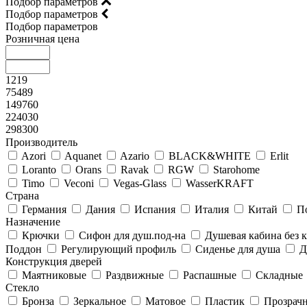
Подбор параметров
Подбор параметров
Подбор параметров
Розничная цена
1219
75489
149760
224030
298300
Производитель
Azori
Aquanet
Azario
BLACK&WHITE
Erlit
Loranto
Orans
Ravak
RGW
Starohome
Timo
Veconi
Vegas-Glass
WasserKRAFT
Страна
Германия
Дания
Испания
Италия
Китай
П
Назначение
Крючки
Сифон для душ.под-на
Душевая кабина без
Поддон
Регулирующий профиль
Сиденье для душа
Д
Конструкция дверей
Маятниковые
Раздвижные
Распашные
Складные
Стекло
Бронза
Зеркальное
Матовое
Пластик
Прозрач