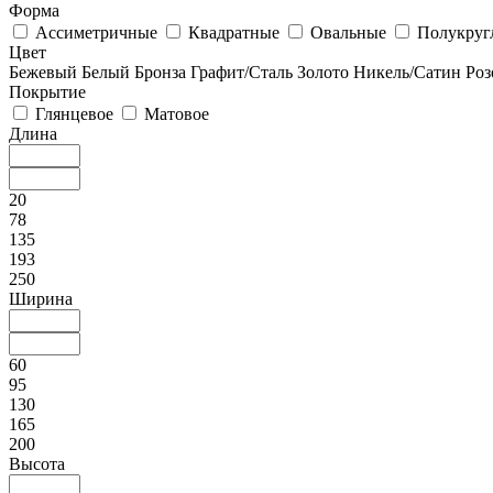
Форма
Ассиметричные
Квадратные
Овальные
Полукруг
Цвет
Бежевый
Белый
Бронза
Графит/Сталь
Золото
Никель/Сатин
Роз
Покрытие
Глянцевое
Матовое
Длина
20
78
135
193
250
Ширина
60
95
130
165
200
Высота