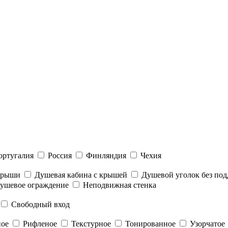
ортугалия
Россия
Финляндия
Чехия
 крыши
Душевая кабина с крышей
Душевой уголок без под
ушевое ограждение
Неподвижная стенка
Свободный вход
ное
Рифленое
Текстурное
Тонированное
Узорчатое