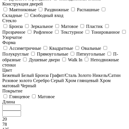
Конструкция дверей
Маятниковые
Раздвижные
Распашные
Складные
Свободный вход
Стекло
Бронза
Зеркальное
Матовое
Пластик
Прозрачное
Рифленое
Текстурное
Тонированное
Узорчатое
Форма
Ассиметричные
Квадратные
Овальные
Полукруглые
Прямоугольные
Пятиугольные
П-
образные
Душевые двери
Walk In
Неподвижные
стенки
Цвет
Бежевый
Белый
Бронза
Графит/Сталь
Золото
Никель/Сатин
Розовое золото
Серебро
Серый
Хром глянцевый
Хром
матовый
Черный
Покрытие
Глянцевое
Матовое
Длина
20
78