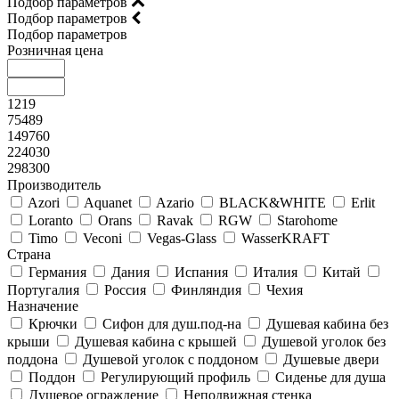
Подбор параметров
Подбор параметров
Подбор параметров
Розничная цена
1219
75489
149760
224030
298300
Производитель
Azori
Aquanet
Azario
BLACK&WHITE
Erlit
Loranto
Orans
Ravak
RGW
Starohome
Timo
Veconi
Vegas-Glass
WasserKRAFT
Страна
Германия
Дания
Испания
Италия
Китай
Португалия
Россия
Финляндия
Чехия
Назначение
Крючки
Сифон для душ.под-на
Душевая кабина без
крыши
Душевая кабина с крышей
Душевой уголок без
поддона
Душевой уголок с поддоном
Душевые двери
Поддон
Регулирующий профиль
Сиденье для душа
Душевое ограждение
Неподвижная стенка