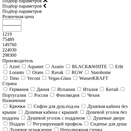
Подбор параметров
Подбор параметров
Подбор параметров
Розничная цена
1219
75489
149760
224030
298300
Производитель
Azori
Aquanet
Azario
BLACK&WHITE
Erlit
Loranto
Orans
Ravak
RGW
Starohome
Timo
Veconi
Vegas-Glass
WasserKRAFT
Страна
Германия
Дания
Испания
Италия
Китай
Португалия
Россия
Финляндия
Чехия
Назначение
Крючки
Сифон для душ.под-на
Душевая кабина без
крыши
Душевая кабина с крышей
Душевой уголок без
поддона
Душевой уголок с поддоном
Душевые двери
Поддон
Регулирующий профиль
Сиденье для душа
Душевое ограждение
Неподвижная стенка