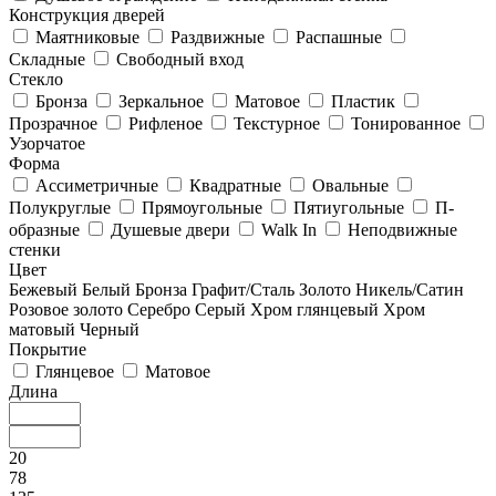
Конструкция дверей
Маятниковые
Раздвижные
Распашные
Складные
Свободный вход
Стекло
Бронза
Зеркальное
Матовое
Пластик
Прозрачное
Рифленое
Текстурное
Тонированное
Узорчатое
Форма
Ассиметричные
Квадратные
Овальные
Полукруглые
Прямоугольные
Пятиугольные
П-
образные
Душевые двери
Walk In
Неподвижные
стенки
Цвет
Бежевый
Белый
Бронза
Графит/Сталь
Золото
Никель/Сатин
Розовое золото
Серебро
Серый
Хром глянцевый
Хром
матовый
Черный
Покрытие
Глянцевое
Матовое
Длина
20
78