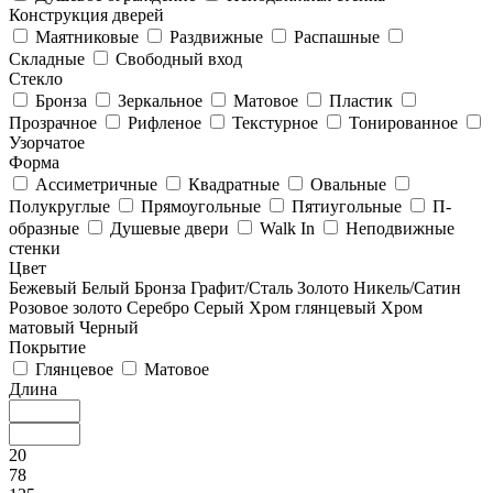
Конструкция дверей
Маятниковые
Раздвижные
Распашные
Складные
Свободный вход
Стекло
Бронза
Зеркальное
Матовое
Пластик
Прозрачное
Рифленое
Текстурное
Тонированное
Узорчатое
Форма
Ассиметричные
Квадратные
Овальные
Полукруглые
Прямоугольные
Пятиугольные
П-
образные
Душевые двери
Walk In
Неподвижные
стенки
Цвет
Бежевый
Белый
Бронза
Графит/Сталь
Золото
Никель/Сатин
Розовое золото
Серебро
Серый
Хром глянцевый
Хром
матовый
Черный
Покрытие
Глянцевое
Матовое
Длина
20
78