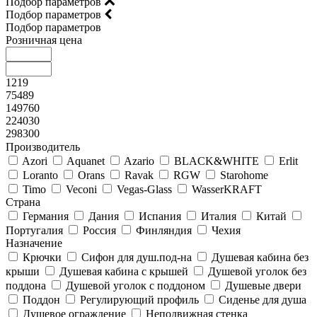
Подбор параметров
Подбор параметров
Подбор параметров
Розничная цена
1219
75489
149760
224030
298300
Производитель
Azori
Aquanet
Azario
BLACK&WHITE
Erlit
Loranto
Orans
Ravak
RGW
Starohome
Timo
Veconi
Vegas-Glass
WasserKRAFT
Страна
Германия
Дания
Испания
Италия
Китай
Португалия
Россия
Финляндия
Чехия
Назначение
Крючки
Сифон для душ.под-на
Душевая кабина без
крыши
Душевая кабина с крышей
Душевой уголок без
поддона
Душевой уголок с поддоном
Душевые двери
Поддон
Регулирующий профиль
Сиденье для душа
Душевое ограждение
Неподвижная стенка