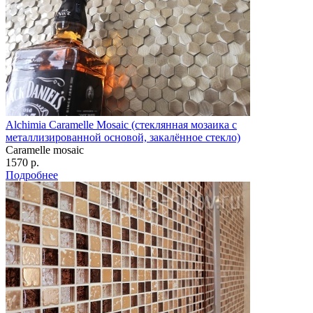
Alchimia Caramelle Mosaic (стеклянная мозаика с
металлизированной основой, закалённое стекло)
Caramelle mosaic
1570 р.
Подробнее