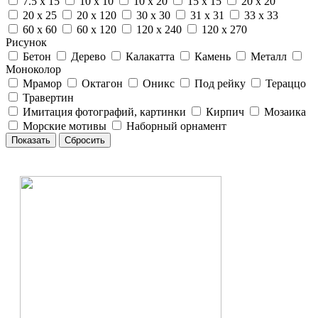
7.5 x 15
10 x 10
10 x 20
15 x 15
20 x 20
20 x 25
20 x 120
30 x 30
31 x 31
33 x 33
60 x 60
60 x 120
120 x 240
120 x 270
Рисунок
Бетон
Дерево
Калакатта
Камень
Металл
Моноколор
Мрамор
Октагон
Оникс
Под рейку
Тераццо
Травертин
Имитация фотографий, картинки
Кирпич
Мозаика
Морские мотивы
Наборный орнамент