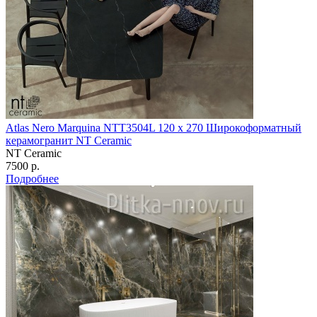
Atlas Nero Marquina NTT3504L 120 х 270 Широкоформатный
керамогранит NT Ceramic
NT Ceramic
7500 р.
Подробнее