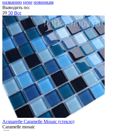
названию
цене
новинкам
Выводить по:
20
50
Все
Acquarelle Caramelle Mosaic (стекло)
Caramelle mosaic