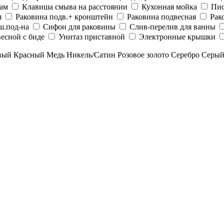
рам
Клавиша смыва на расстоянии
Кухонная мойка
Пис
я
Раковина подв.+ кронштейн
Раковина подвесная
Рак
ш.под-на
Сифон для раковины
Слив-перелив для ванны
есной с биде
Унитаз приставной
Электронные крышки
вый
Красный
Медь
Никель/Сатин
Розовое золото
Серебро
Серы