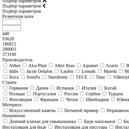
Подбор параметров
Подбор параметров
Подбор параметров
Розничная цена
440
93628
186815
280003
373190
Производитель
Abber
Alca Plast
Allen Brau
Aquanet
Azario
B
Iddis
Jacob Delafon
Laufen
Lemark
Maretti
M
Roca
SensPa
Starohome
TECE
Timo
Villero
Страна
Германия
Дания
Испания
Италия
Китай
Польша
Португалия
Россия
Сербия
Турция
Финляндия
Франция
Чехия
Швейцария
Южна
Материал
Искусственный камень
Литьевой мрамор
Нержавеющ
Назначение
Донный клапан для умывальника
Биде напольное
Би
Инсталляция для биде
Инсталляция для писсуара
Инстал