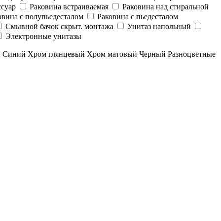
суар
Раковина встраиваемая
Раковина над стиральной
овина с полупьедесталом
Раковина с пьедесталом
Смывной бачок скрыт. монтажа
Унитаз напольный
Электронные унитазы
й
Синий
Хром глянцевый
Хром матовый
Черный
Разноцветные