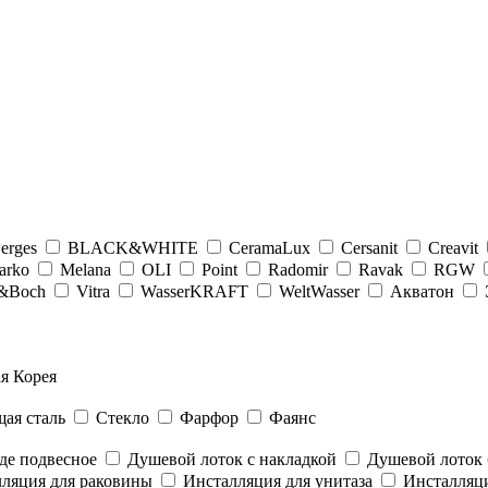
erges
BLACK&WHITE
CeramaLux
Cersanit
Creavit
arko
Melana
OLI
Point
Radomir
Ravak
RGW
y&Boсh
Vitra
WasserKRAFT
WeltWasser
Акватон
я Корея
ая сталь
Стекло
Фарфор
Фаянс
де подвесное
Душевой лоток с накладкой
Душевой лоток 
ляция для раковины
Инсталляция для унитаза
Инсталляци