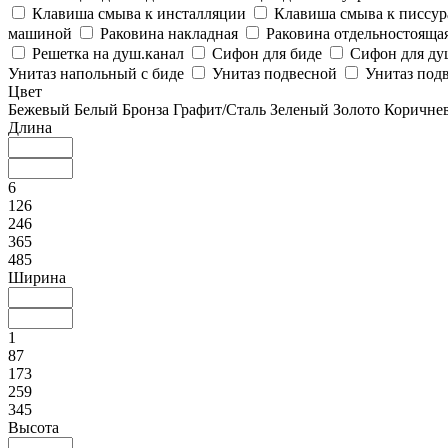
Клавиша смыва к инсталляции
Клавиша смыва к писсу
машиной
Раковина накладная
Раковина отдельностояща
Решетка на душ.канал
Сифон для биде
Сифон для ду
Унитаз напольный с биде
Унитаз подвесной
Унитаз подв
Цвет
Бежевый
Белый
Бронза
Графит/Сталь
Зеленый
Золото
Коричне
Длина
6
126
246
365
485
Ширина
1
87
173
259
345
Высота