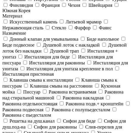
Финляндия
Франция
Чехия
Швейцария
Южная Корея
Материал
Искусственный камень
Литьевой мрамор
Нержавеющая сталь
Стекло
Фарфор
Фаянс
Назначение
Донный клапан для умывальника
Биде напольное
Биде подвесное
Душевой лоток с накладкой
Душевой
лоток без накладки
Душевой трап
Инсталляция +
унитаз
Инсталляция для биде
Инсталляция для
писсуара
Инсталляция для раковины
Инсталляция для
унитаза
Инсталляция для унитаза крепление в пол
Инсталляция пристенная
Клавиша смыва к инсталляции
Клавиша смыва к
писсурам
Клавиша смыва на расстоянии
Кухонная
мойка
Писсуар
Раковина встраиваемая
Раковина
над стиральной машиной
Раковина накладная
Раковина отдельностоящая
Раковина подв.+ кронштейн
Раковина подвесная
Раковина с полупьедесталом
Раковина с пьедесталом
Решетка на душ.канал
Сифон для биде
Сифон для
душ.под-на
Сифон для раковины
Слив-перелив для
ванны
Смывной бачок скрыт. монтажа
Унитаз