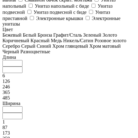
напольный
Унитаз напольный с биде
Унитаз
подвесной
Унитаз подвесной с биде
Унитаз
приставной
Электронные крышки
Электронные
унитазы
Цвет
Бежевый
Белый
Бронза
Графит/Сталь
Зеленый
Золото
Коричневый
Красный
Медь
Никель/Сатин
Розовое золото
Серебро
Серый
Синий
Хром глянцевый
Хром матовый
Черный
Разноцветные
Длина
6
126
246
365
485
Ширина
1
87
173