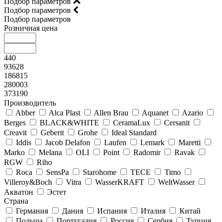
Подбор параметров
Подбор параметров
Подбор параметров
Розничная цена
440
93628
186815
280003
373190
Производитель
Abber
Alca Plast
Allen Brau
Aquanet
Azario
Berges
BLACK&WHITE
CeramaLux
Cersanit
Creavit
Geberit
Grohe
Ideal Standard
Iddis
Jacob Delafon
Laufen
Lemark
Maretti
Marko
Melana
OLI
Point
Radomir
Ravak
RGW
Riho
Roca
SensPa
Starohome
TECE
Timo
Villeroy&Boсh
Vitra
WasserKRAFT
WeltWasser
Акватон
Эстет
Страна
Германия
Дания
Испания
Италия
Китай
Польша
Португалия
Россия
Сербия
Турция