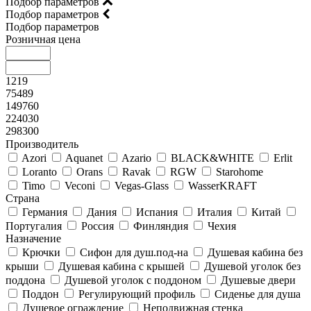
Подбор параметров
Подбор параметров
Подбор параметров
Розничная цена
1219
75489
149760
224030
298300
Производитель
Azori
Aquanet
Azario
BLACK&WHITE
Erlit
Loranto
Orans
Ravak
RGW
Starohome
Timo
Veconi
Vegas-Glass
WasserKRAFT
Страна
Германия
Дания
Испания
Италия
Китай
Португалия
Россия
Финляндия
Чехия
Назначение
Крючки
Сифон для душ.под-на
Душевая кабина без
крыши
Душевая кабина с крышей
Душевой уголок без
поддона
Душевой уголок с поддоном
Душевые двери
Поддон
Регулирующий профиль
Сиденье для душа
Душевое ограждение
Неподвижная стенка