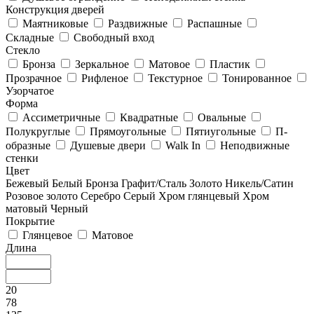
Конструкция дверей
Маятниковые
Раздвижные
Распашные
Складные
Свободный вход
Стекло
Бронза
Зеркальное
Матовое
Пластик
Прозрачное
Рифленое
Текстурное
Тонированное
Узорчатое
Форма
Ассиметричные
Квадратные
Овальные
Полукруглые
Прямоугольные
Пятиугольные
П-
образные
Душевые двери
Walk In
Неподвижные
стенки
Цвет
Бежевый
Белый
Бронза
Графит/Сталь
Золото
Никель/Сатин
Розовое золото
Серебро
Серый
Хром глянцевый
Хром
матовый
Черный
Покрытие
Глянцевое
Матовое
Длина
20
78