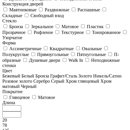
Конструкция дверей
Маятниковые
Раздвижные
Распашные
Складные
Свободный вход
Стекло
Бронза
Зеркальное
Матовое
Пластик
Прозрачное
Рифленое
Текстурное
Тонированное
Узорчатое
Форма
Ассиметричные
Квадратные
Овальные
Полукруглые
Прямоугольные
Пятиугольные
П-
образные
Душевые двери
Walk In
Неподвижные
стенки
Цвет
Бежевый
Белый
Бронза
Графит/Сталь
Золото
Никель/Сатин
Розовое золото
Серебро
Серый
Хром глянцевый
Хром
матовый
Черный
Покрытие
Глянцевое
Матовое
Длина
20
78