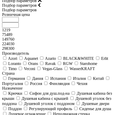
Подбор параметров
Подбор параметров
Подбор параметров
Розничная цена
1219
75489
149760
224030
298300
Производитель
Azori
Aquanet
Azario
BLACK&WHITE
Erlit
Loranto
Orans
Ravak
RGW
Starohome
Timo
Veconi
Vegas-Glass
WasserKRAFT
Страна
Германия
Дания
Испания
Италия
Китай
Португалия
Россия
Финляндия
Чехия
Назначение
Крючки
Сифон для душ.под-на
Душевая кабина без
крыши
Душевая кабина с крышей
Душевой уголок без
поддона
Душевой уголок с поддоном
Душевые двери
Поддон
Регулирующий профиль
Сиденье для душа
Душевое ограждение
Неподвижная стенка