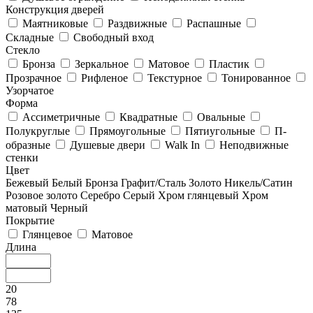
Конструкция дверей
Маятниковые
Раздвижные
Распашные
Складные
Свободный вход
Стекло
Бронза
Зеркальное
Матовое
Пластик
Прозрачное
Рифленое
Текстурное
Тонированное
Узорчатое
Форма
Ассиметричные
Квадратные
Овальные
Полукруглые
Прямоугольные
Пятиугольные
П-
образные
Душевые двери
Walk In
Неподвижные
стенки
Цвет
Бежевый
Белый
Бронза
Графит/Сталь
Золото
Никель/Сатин
Розовое золото
Серебро
Серый
Хром глянцевый
Хром
матовый
Черный
Покрытие
Глянцевое
Матовое
Длина
20
78