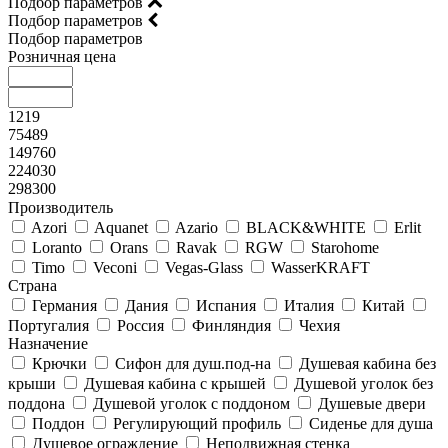
Подбор параметров
Подбор параметров
Подбор параметров
Розничная цена
1219
75489
149760
224030
298300
Производитель
Azori
Aquanet
Azario
BLACK&WHITE
Erlit
Loranto
Orans
Ravak
RGW
Starohome
Timo
Veconi
Vegas-Glass
WasserKRAFT
Страна
Германия
Дания
Испания
Италия
Китай
Португалия
Россия
Финляндия
Чехия
Назначение
Крючки
Сифон для душ.под-на
Душевая кабина без
крыши
Душевая кабина с крышей
Душевой уголок без
поддона
Душевой уголок с поддоном
Душевые двери
Поддон
Регулирующий профиль
Сиденье для душа
Душевое ограждение
Неподвижная стенка