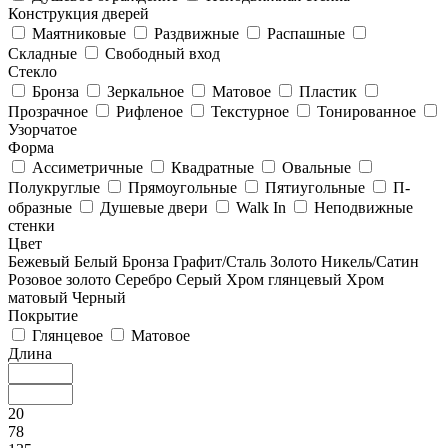
Конструкция дверей
Маятниковые
Раздвижные
Распашные
Складные
Свободный вход
Стекло
Бронза
Зеркальное
Матовое
Пластик
Прозрачное
Рифленое
Текстурное
Тонированное
Узорчатое
Форма
Ассиметричные
Квадратные
Овальные
Полукруглые
Прямоугольные
Пятиугольные
П-
образные
Душевые двери
Walk In
Неподвижные
стенки
Цвет
Бежевый
Белый
Бронза
Графит/Сталь
Золото
Никель/Сатин
Розовое золото
Серебро
Серый
Хром глянцевый
Хром
матовый
Черный
Покрытие
Глянцевое
Матовое
Длина
20
78