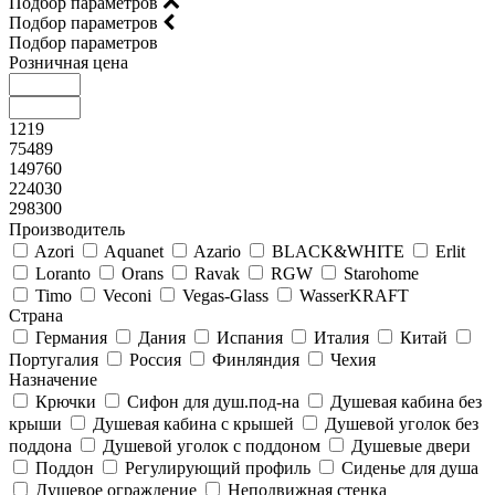
Подбор параметров
Подбор параметров
Подбор параметров
Розничная цена
1219
75489
149760
224030
298300
Производитель
Azori
Aquanet
Azario
BLACK&WHITE
Erlit
Loranto
Orans
Ravak
RGW
Starohome
Timo
Veconi
Vegas-Glass
WasserKRAFT
Страна
Германия
Дания
Испания
Италия
Китай
Португалия
Россия
Финляндия
Чехия
Назначение
Крючки
Сифон для душ.под-на
Душевая кабина без
крыши
Душевая кабина с крышей
Душевой уголок без
поддона
Душевой уголок с поддоном
Душевые двери
Поддон
Регулирующий профиль
Сиденье для душа
Душевое ограждение
Неподвижная стенка