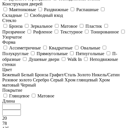
Конструкция дверей
Маятниковые
Раздвижные
Распашные
Складные
Свободный вход
Стекло
Бронза
Зеркальное
Матовое
Пластик
Прозрачное
Рифленое
Текстурное
Тонированное
Узорчатое
Форма
Ассиметричные
Квадратные
Овальные
Полукруглые
Прямоугольные
Пятиугольные
П-
образные
Душевые двери
Walk In
Неподвижные
стенки
Цвет
Бежевый
Белый
Бронза
Графит/Сталь
Золото
Никель/Сатин
Розовое золото
Серебро
Серый
Хром глянцевый
Хром
матовый
Черный
Покрытие
Глянцевое
Матовое
Длина
20
78