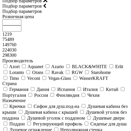
Подбор параметров
Подбор параметров
Подбор параметров
Розничная цена
1219
75489
149760
224030
298300
Производитель
Azori
Aquanet
Azario
BLACK&WHITE
Erlit
Loranto
Orans
Ravak
RGW
Starohome
Timo
Veconi
Vegas-Glass
WasserKRAFT
Страна
Германия
Дания
Испания
Италия
Китай
Португалия
Россия
Финляндия
Чехия
Назначение
Крючки
Сифон для душ.под-на
Душевая кабина без
крыши
Душевая кабина с крышей
Душевой уголок без
поддона
Душевой уголок с поддоном
Душевые двери
Поддон
Регулирующий профиль
Сиденье для душа
Душевое ограждение
Неподвижная стенка