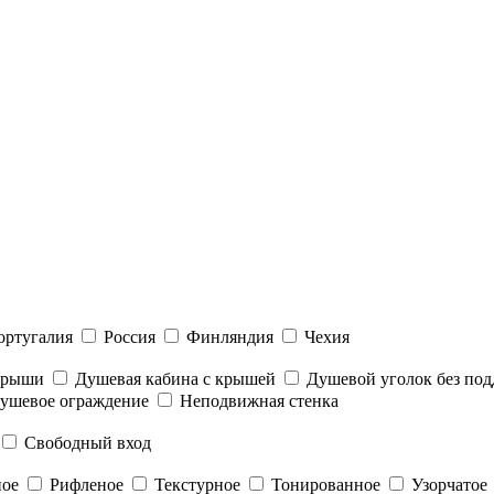
ортугалия
Россия
Финляндия
Чехия
 крыши
Душевая кабина с крышей
Душевой уголок без под
ушевое ограждение
Неподвижная стенка
Свободный вход
ное
Рифленое
Текстурное
Тонированное
Узорчатое