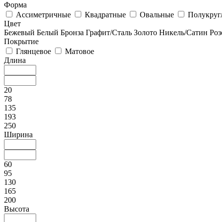
Форма
Ассиметричные
Квадратные
Овальные
Полукруг
Цвет
Бежевый
Белый
Бронза
Графит/Сталь
Золото
Никель/Сатин
Роз
Покрытие
Глянцевое
Матовое
Длина
20
78
135
193
250
Ширина
60
95
130
165
200
Высота