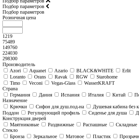
Подбор параметров
Подбор параметров
Подбор параметров
Розничная цена
1219
75489
149760
224030
298300
Производитель
Azori
Aquanet
Azario
BLACK&WHITE
Erlit
Loranto
Orans
Ravak
RGW
Starohome
Timo
Veconi
Vegas-Glass
WasserKRAFT
Страна
Германия
Дания
Испания
Италия
Китай
П
Назначение
Крючки
Сифон для душ.под-на
Душевая кабина без
Поддон
Регулирующий профиль
Сиденье для душа
Д
Конструкция дверей
Маятниковые
Раздвижные
Распашные
Складные
Стекло
Бронза
Зеркальное
Матовое
Пластик
Прозрач