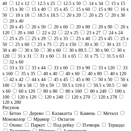
40
12 x 12
12.5 x 25
12.5 x 50
14 x 34
15 x 15
15 x 30
15 x 40
15 x 45
15 x 60
15 x 90
16 x
50
18 x 18
18.5 x 18.5
20 x 20
20 x 25
20 x 30
20 x 40
20 x 45
20 x 50
20 x 60
20 x 80
20 x 90
20 x
120
20 x 160
22 x 22
22 x 25
23 x 27
24 x 24
25 x 25
25 x 29
25 x 33
25 x 40
25 x 45
25 x
50
25 x 60
25 x 75
25 x 150
30 x 30
30 x 33
30 x 40
30 x 50
30 x 60
30 x 89.5
30 x 90
30 x
120
31 x 31
31 x 60
31 x 65
31 x 75
31.5 x 63
32 x 60
33 x 33
33 x 44
33 x 60
33 x 90
33 x 120
33
x 160
35 x 35
40 x 40
40 x 60
40 x 80
40 x 120
42 x 42
44 x 44
45 x 45
45 x 90
50 x 50
50 x
100
58 x 58
59 x 59
59.5 x 119.1
59.5 x 59.5
60
x 60
60 x 120
80 x 80
80 x 160
80 x 240
100 x
100
120 x 120
120 x 240
120 x 270
120 x 278
120 x 280
Рисунок
Бетон
Дерево
Калакатта
Камень
Металл
Моноколор
Мрамор
Октагон
Оникс
Паркет
Под рейку
Пэчворк
Тераццо
Травертин
Шеврон
Античность