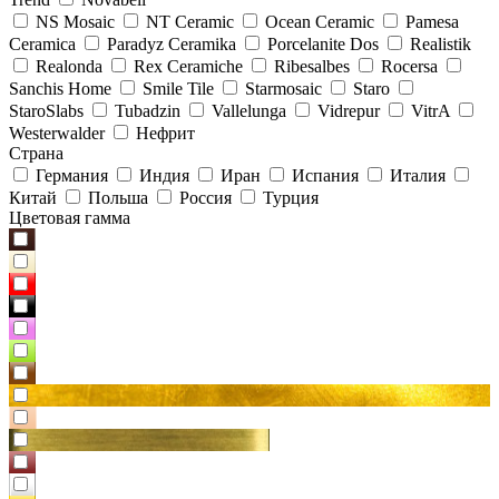
NS Mosaic
NT Ceramic
Ocean Ceramic
Pamesa
Ceramica
Paradyz Сeramika
Porcelanite Dos
Realistik
Realonda
Rex Ceramiche
Ribesalbes
Rocersa
Sanchis Home
Smile Tile
Starmosaic
Staro
StaroSlabs
Tubadzin
Vallelunga
Vidrepur
VitrA
Westerwalder
Нефрит
Страна
Германия
Индия
Иран
Испания
Италия
Китай
Польша
Россия
Турция
Цветовая гамма