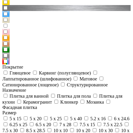
Покрытие
Глянцевое
Карвинг (полуглянцевое)
Лаппатированное (шлифованное)
Матовое
Сатинированное (лощеное)
Структурированное
Назначение
Плитка для ванной
Плитка для пола
Плитка для
кухни
Керамогранит
Клинкер
Мозаика
Фасадная плитка
Размер
5 x 15
5 x 20
5 x 25
5 x 40
5.2 x 16
6 x 24.6
6.25 x 25
6.5 x 20
7 x 28
7.5 x 15
7.5 x 22.5
7.5 x 30
8.5 x 28.5
10 x 10
10 x 20
10 x 30
10 x