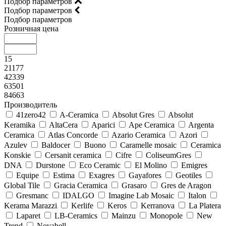
Подбор параметров
Подбор параметров
Подбор параметров
Розничная цена
15
21177
42339
63501
84663
Производитель
41zero42
A-Ceramica
Absolut Gres
Absolut
Keramika
AltaCera
Aparici
Ape Ceramica
Argenta
Ceramica
Atlas Concorde
Azario Ceramica
Azori
Azulev
Baldocer
Buono
Caramelle mosaic
Ceramica
Konskie
Cersanit ceramica
Cifre
ColiseumGres
DNA
Durstone
Eco Ceramic
El Molino
Emigres
Equipe
Estima
Exagres
Gayafores
Geotiles
Global Tile
Gracia Ceramica
Grasaro
Gres de Aragon
Gresmanc
IDALGO
Imagine Lab Mosaic
Italon
Kerama Marazzi
Kerlife
Keros
Kerranova
La Platera
Laparet
LB-Ceramics
Mainzu
Monopole
New
Trend
Novabell