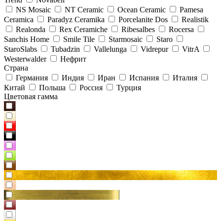
NS Mosaic
NT Ceramic
Ocean Ceramic
Pamesa
Ceramica
Paradyz Сeramika
Porcelanite Dos
Realistik
Realonda
Rex Ceramiche
Ribesalbes
Rocersa
Sanchis Home
Smile Tile
Starmosaic
Staro
StaroSlabs
Tubadzin
Vallelunga
Vidrepur
VitrA
Westerwalder
Нефрит
Страна
Германия
Индия
Иран
Испания
Италия
Китай
Польша
Россия
Турция
Цветовая гамма