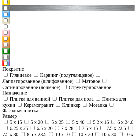
Покрытие
Глянцевое
Карвинг (полуглянцевое)
Лаппатированное (шлифованное)
Матовое
Сатинированное (лощеное)
Структурированное
Назначение
Плитка для ванной
Плитка для пола
Плитка для
кухни
Керамогранит
Клинкер
Мозаика
Фасадная плитка
Размер
5 x 15
5 x 20
5 x 25
5 x 40
5.2 x 16
6 x 24.6
6.25 x 25
6.5 x 20
7 x 28
7.5 x 15
7.5 x 22.5
7.5 x 30
8.5 x 28.5
10 x 10
10 x 20
10 x 30
10 x