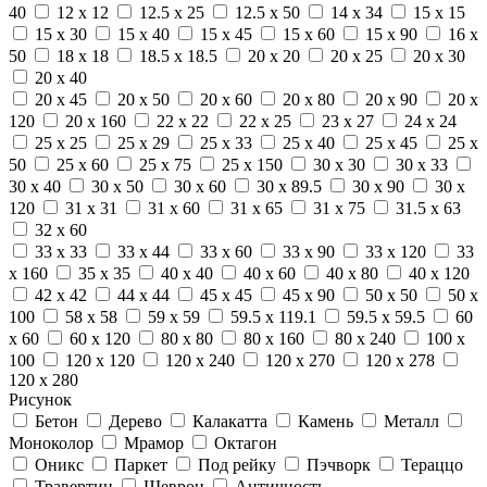
40
12 x 12
12.5 x 25
12.5 x 50
14 x 34
15 x 15
15 x 30
15 x 40
15 x 45
15 x 60
15 x 90
16 x
50
18 x 18
18.5 x 18.5
20 x 20
20 x 25
20 x 30
20 x 40
20 x 45
20 x 50
20 x 60
20 x 80
20 x 90
20 x
120
20 x 160
22 x 22
22 x 25
23 x 27
24 x 24
25 x 25
25 x 29
25 x 33
25 x 40
25 x 45
25 x
50
25 x 60
25 x 75
25 x 150
30 x 30
30 x 33
30 x 40
30 x 50
30 x 60
30 x 89.5
30 x 90
30 x
120
31 x 31
31 x 60
31 x 65
31 x 75
31.5 x 63
32 x 60
33 x 33
33 x 44
33 x 60
33 x 90
33 x 120
33
x 160
35 x 35
40 x 40
40 x 60
40 x 80
40 x 120
42 x 42
44 x 44
45 x 45
45 x 90
50 x 50
50 x
100
58 x 58
59 x 59
59.5 x 119.1
59.5 x 59.5
60
x 60
60 x 120
80 x 80
80 x 160
80 x 240
100 x
100
120 x 120
120 x 240
120 x 270
120 x 278
120 x 280
Рисунок
Бетон
Дерево
Калакатта
Камень
Металл
Моноколор
Мрамор
Октагон
Оникс
Паркет
Под рейку
Пэчворк
Тераццо
Травертин
Шеврон
Античность