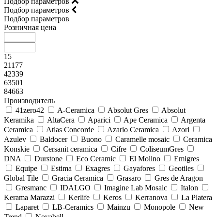
Подбор параметров
Подбор параметров
Подбор параметров
Розничная цена
15
21177
42339
63501
84663
Производитель
41zero42
A-Ceramica
Absolut Gres
Absolut
Keramika
AltaCera
Aparici
Ape Ceramica
Argenta
Ceramica
Atlas Concorde
Azario Ceramica
Azori
Azulev
Baldocer
Buono
Caramelle mosaic
Ceramica
Konskie
Cersanit ceramica
Cifre
ColiseumGres
DNA
Durstone
Eco Ceramic
El Molino
Emigres
Equipe
Estima
Exagres
Gayafores
Geotiles
Global Tile
Gracia Ceramica
Grasaro
Gres de Aragon
Gresmanc
IDALGO
Imagine Lab Mosaic
Italon
Kerama Marazzi
Kerlife
Keros
Kerranova
La Platera
Laparet
LB-Ceramics
Mainzu
Monopole
New
Trend
Novabell