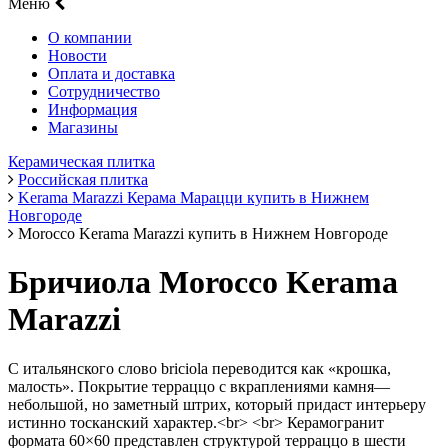
Меню
О компании
Новости
Оплата и доставка
Сотрудничество
Информация
Магазины
Керамическая плитка
Российская плитка
Kerama Marazzi Керама Марацци купить в Нижнем
Новгороде
Morocco Kerama Marazzi купить в Нижнем Новгороде
Бричиола Morocco Kerama
Marazzi
С итальянского слово briciola переводится как «крошка,
малость». Покрытие терраццо с вкраплениями камня—
небольшой, но заметный штрих, который придаст интерьеру
истинно тосканский характер.<br> <br> Керамогранит
формата 60×60 представлен структурой терраццо в шести