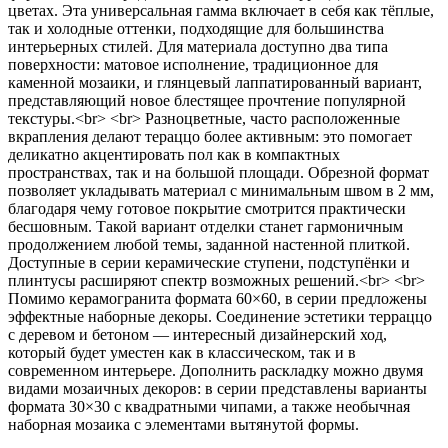
цветах. Эта универсальная гамма включает в себя как тёплые,
так и холодные оттенки, подходящие для большинства
интерьерных стилей. Для материала доступно два типа
поверхности: матовое исполнение, традиционное для
каменной мозаики, и глянцевый лаппатированный вариант,
представляющий новое блестящее прочтение популярной
текстуры.<br> <br> Разноцветные, часто расположенные
вкрапления делают тераццо более активным: это помогает
деликатно акцентировать пол как в компактных
пространствах, так и на большой площади. Обрезной формат
позволяет укладывать материал с минимальным швом в 2 мм,
благодаря чему готовое покрытие смотрится практически
бесшовным. Такой вариант отделки станет гармоничным
продолжением любой темы, заданной настенной плиткой.
Доступные в серии керамические ступени, подступёнки и
плинтусы расширяют спектр возможных решений.<br> <br>
Помимо керамогранита формата 60×60, в серии предложены
эффектные наборные декоры. Соединение эстетики терраццо
с деревом и бетоном — интересный дизайнерский ход,
который будет уместен как в классическом, так и в
современном интерьере. Дополнить раскладку можно двумя
видами мозаичных декоров: в серии представлены варианты
формата 30×30 с квадратными чипами, а также необычная
наборная мозаика с элементами вытянутой формы.