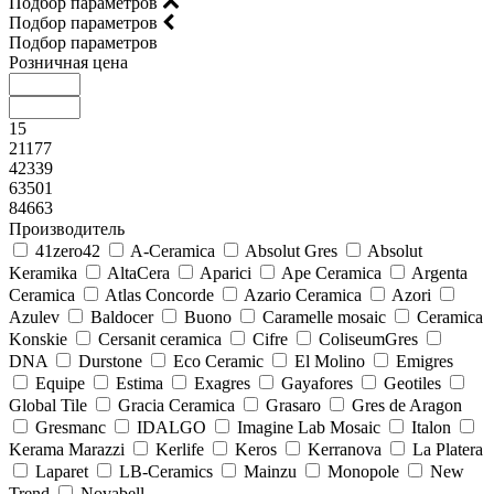
Подбор параметров
Подбор параметров
Подбор параметров
Розничная цена
15
21177
42339
63501
84663
Производитель
41zero42
A-Ceramica
Absolut Gres
Absolut
Keramika
AltaCera
Aparici
Ape Ceramica
Argenta
Ceramica
Atlas Concorde
Azario Ceramica
Azori
Azulev
Baldocer
Buono
Caramelle mosaic
Ceramica
Konskie
Cersanit ceramica
Cifre
ColiseumGres
DNA
Durstone
Eco Ceramic
El Molino
Emigres
Equipe
Estima
Exagres
Gayafores
Geotiles
Global Tile
Gracia Ceramica
Grasaro
Gres de Aragon
Gresmanc
IDALGO
Imagine Lab Mosaic
Italon
Kerama Marazzi
Kerlife
Keros
Kerranova
La Platera
Laparet
LB-Ceramics
Mainzu
Monopole
New
Trend
Novabell