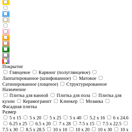
Покрытие
Глянцевое
Карвинг (полуглянцевое)
Лаппатированное (шлифованное)
Матовое
Сатинированное (лощеное)
Структурированное
Назначение
Плитка для ванной
Плитка для пола
Плитка для
кухни
Керамогранит
Клинкер
Мозаика
Фасадная плитка
Размер
5 x 15
5 x 20
5 x 25
5 x 40
5.2 x 16
6 x 24.6
6.25 x 25
6.5 x 20
7 x 28
7.5 x 15
7.5 x 22.5
7.5 x 30
8.5 x 28.5
10 x 10
10 x 20
10 x 30
10 x