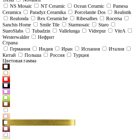
NS Mosaic
NT Ceramic
Ocean Ceramic
Pamesa
Ceramica
Paradyz Сeramika
Porcelanite Dos
Realistik
Realonda
Rex Ceramiche
Ribesalbes
Rocersa
Sanchis Home
Smile Tile
Starmosaic
Staro
StaroSlabs
Tubadzin
Vallelunga
Vidrepur
VitrA
Westerwalder
Нефрит
Страна
Германия
Индия
Иран
Испания
Италия
Китай
Польша
Россия
Турция
Цветовая гамма