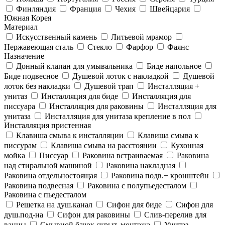
Финляндия
Франция
Чехия
Швейцария
Южная Корея
Материал
Искусственный камень
Литьевой мрамор
Нержавеющая сталь
Стекло
Фарфор
Фаянс
Назначение
Донный клапан для умывальника
Биде напольное
Биде подвесное
Душевой лоток с накладкой
Душевой
лоток без накладки
Душевой трап
Инсталляция +
унитаз
Инсталляция для биде
Инсталляция для
писсуара
Инсталляция для раковины
Инсталляция для
унитаза
Инсталляция для унитаза крепление в пол
Инсталляция пристенная
Клавиша смыва к инсталляции
Клавиша смыва к
писсурам
Клавиша смыва на расстоянии
Кухонная
мойка
Писсуар
Раковина встраиваемая
Раковина
над стиральной машиной
Раковина накладная
Раковина отдельностоящая
Раковина подв.+ кронштейн
Раковина подвесная
Раковина с полупьедесталом
Раковина с пьедесталом
Решетка на душ.канал
Сифон для биде
Сифон для
душ.под-на
Сифон для раковины
Слив-перелив для
ванны
Смывной бачок скрыт. монтажа
Унитаз