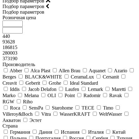
Подбор параметров
Подбор параметров
Подбор параметров
Розничная цена
440
93628
186815
280003
373190
Производитель
Abber
Alca Plast
Allen Brau
Aquanet
Azario
Berges
BLACK&WHITE
CeramaLux
Cersanit
Creavit
Geberit
Grohe
Ideal Standard
Iddis
Jacob Delafon
Laufen
Lemark
Maretti
Marko
Melana
OLI
Point
Radomir
Ravak
RGW
Riho
Roca
SensPa
Starohome
TECE
Timo
Villeroy&Boсh
Vitra
WasserKRAFT
WeltWasser
Акватон
Эстет
Страна
Германия
Дания
Испания
Италия
Китай
Польша
Португалия
Россия
Сербия
Турция