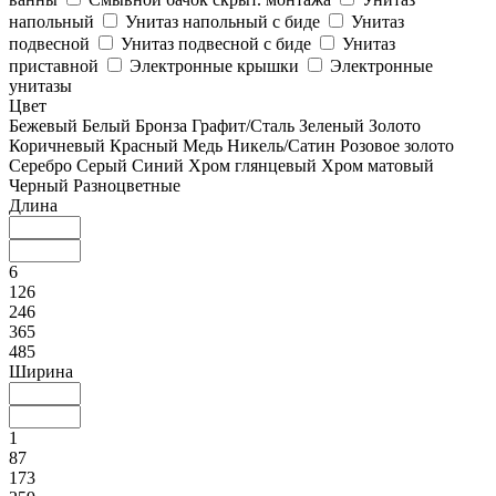
напольный
Унитаз напольный с биде
Унитаз
подвесной
Унитаз подвесной с биде
Унитаз
приставной
Электронные крышки
Электронные
унитазы
Цвет
Бежевый
Белый
Бронза
Графит/Сталь
Зеленый
Золото
Коричневый
Красный
Медь
Никель/Сатин
Розовое золото
Серебро
Серый
Синий
Хром глянцевый
Хром матовый
Черный
Разноцветные
Длина
6
126
246
365
485
Ширина
1
87
173