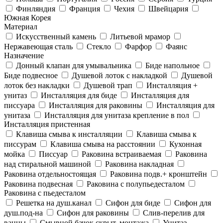
Финляндия
Франция
Чехия
Швейцария
Южная Корея
Материал
Искусственный камень
Литьевой мрамор
Нержавеющая сталь
Стекло
Фарфор
Фаянс
Назначение
Донный клапан для умывальника
Биде напольное
Биде подвесное
Душевой лоток с накладкой
Душевой
лоток без накладки
Душевой трап
Инсталляция +
унитаз
Инсталляция для биде
Инсталляция для
писсуара
Инсталляция для раковины
Инсталляция для
унитаза
Инсталляция для унитаза крепление в пол
Инсталляция пристенная
Клавиша смыва к инсталляции
Клавиша смыва к
писсурам
Клавиша смыва на расстоянии
Кухонная
мойка
Писсуар
Раковина встраиваемая
Раковина
над стиральной машиной
Раковина накладная
Раковина отдельностоящая
Раковина подв.+ кронштейн
Раковина подвесная
Раковина с полупьедесталом
Раковина с пьедесталом
Решетка на душ.канал
Сифон для биде
Сифон для
душ.под-на
Сифон для раковины
Слив-перелив для
ванны
Смывной бачок скрыт. монтажа
Унитаз