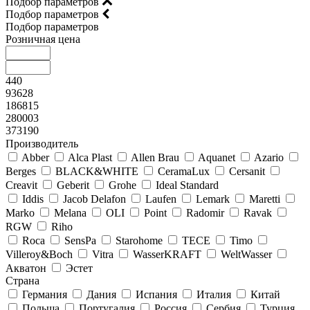
Подбор параметров
Подбор параметров
Подбор параметров
Розничная цена
440
93628
186815
280003
373190
Производитель
Abber
Alca Plast
Allen Brau
Aquanet
Azario
Berges
BLACK&WHITE
CeramaLux
Cersanit
Creavit
Geberit
Grohe
Ideal Standard
Iddis
Jacob Delafon
Laufen
Lemark
Maretti
Marko
Melana
OLI
Point
Radomir
Ravak
RGW
Riho
Roca
SensPa
Starohome
TECE
Timo
Villeroy&Boсh
Vitra
WasserKRAFT
WeltWasser
Акватон
Эстет
Страна
Германия
Дания
Испания
Италия
Китай
Польша
Португалия
Россия
Сербия
Турция