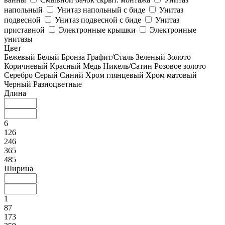
напольный
Унитаз напольный с биде
Унитаз
подвесной
Унитаз подвесной с биде
Унитаз
приставной
Электронные крышки
Электронные
унитазы
Цвет
Бежевый
Белый
Бронза
Графит/Сталь
Зеленый
Золото
Коричневый
Красный
Медь
Никель/Сатин
Розовое золото
Серебро
Серый
Синий
Хром глянцевый
Хром матовый
Черный
Разноцветные
Длина
6
126
246
365
485
Ширина
1
87
173