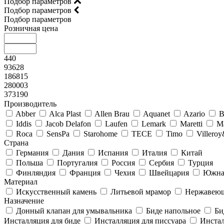
Подбор параметров
Подбор параметров
Подбор параметров
Розничная цена
440
93628
186815
280003
373190
Производитель
Abber
Alca Plast
Allen Brau
Aquanet
Azario
B
Iddis
Jacob Delafon
Laufen
Lemark
Maretti
M
Roca
SensPa
Starohome
TECE
Timo
Villero
Страна
Германия
Дания
Испания
Италия
Китай
Польша
Португалия
Россия
Сербия
Турция
Финляндия
Франция
Чехия
Швейцария
Южна
Материал
Искусственный камень
Литьевой мрамор
Нержавеющ
Назначение
Донный клапан для умывальника
Биде напольное
Би
Инсталляция для биде
Инсталляция для писсуара
Инстал