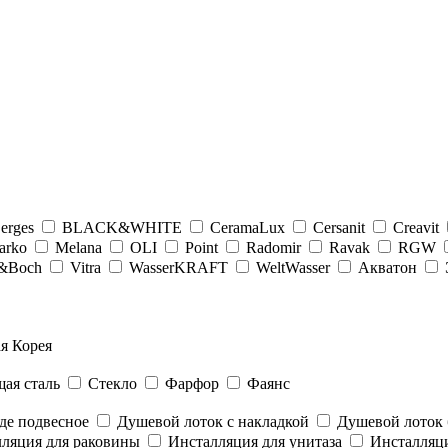
erges
BLACK&WHITE
CeramaLux
Cersanit
Creavit
arko
Melana
OLI
Point
Radomir
Ravak
RGW
y&Boсh
Vitra
WasserKRAFT
WeltWasser
Акватон
я Корея
ая сталь
Стекло
Фарфор
Фаянс
де подвесное
Душевой лоток с накладкой
Душевой лоток 
ляция для раковины
Инсталляция для унитаза
Инсталляци