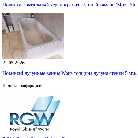
Новинка: тактильный керамогранит Лунный камень (Moon Ston
21.05.2026
Новинки! чугунные ванны Wotte толщина чугуна стенки 5 мм/ 3
Полезная информация