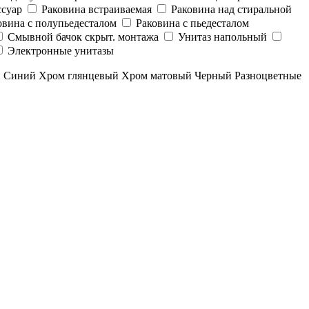
суар
Раковина встраиваемая
Раковина над стиральной
овина с полупьедесталом
Раковина с пьедесталом
Смывной бачок скрыт. монтажа
Унитаз напольный
Электронные унитазы
й
Синий
Хром глянцевый
Хром матовый
Черный
Разноцветные