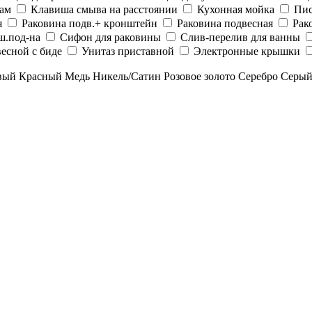
рам
Клавиша смыва на расстоянии
Кухонная мойка
Пис
я
Раковина подв.+ кронштейн
Раковина подвесная
Рак
ш.под-на
Сифон для раковины
Слив-перелив для ванны
есной с биде
Унитаз приставной
Электронные крышки
вый
Красный
Медь
Никель/Сатин
Розовое золото
Серебро
Серы