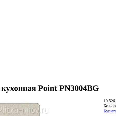
 кухонная Point PN3004BG
10 526 
Кол-во
Купит