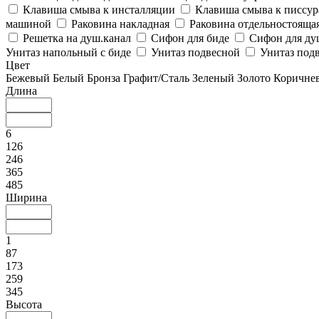
Клавиша смыва к инсталляции
Клавиша смыва к писсу
машиной
Раковина накладная
Раковина отдельностояща
Решетка на душ.канал
Сифон для биде
Сифон для ду
Унитаз напольный с биде
Унитаз подвесной
Унитаз подв
Цвет
Бежевый
Белый
Бронза
Графит/Сталь
Зеленый
Золото
Коричне
Длина
6
126
246
365
485
Ширина
1
87
173
259
345
Высота