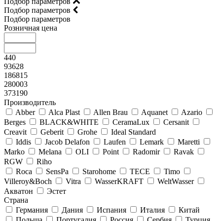
Подбор параметров
Подбор параметров
Подбор параметров
Розничная цена
440
93628
186815
280003
373190
Производитель
Abber
Alca Plast
Allen Brau
Aquanet
Azario
Berges
BLACK&WHITE
CeramaLux
Cersanit
Creavit
Geberit
Grohe
Ideal Standard
Iddis
Jacob Delafon
Laufen
Lemark
Maretti
Marko
Melana
OLI
Point
Radomir
Ravak
RGW
Riho
Roca
SensPa
Starohome
TECE
Timo
Villeroy&Boсh
Vitra
WasserKRAFT
WeltWasser
Акватон
Эстет
Страна
Германия
Дания
Испания
Италия
Китай
Польша
Португалия
Россия
Сербия
Турция