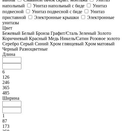
напольный
Унитаз напольный с биде
Унитаз
подвесной
Унитаз подвесной с биде
Унитаз
приставной
Электронные крышки
Электронные
унитазы
Цвет
Бежевый
Белый
Бронза
Графит/Сталь
Зеленый
Золото
Коричневый
Красный
Медь
Никель/Сатин
Розовое золото
Серебро
Серый
Синий
Хром глянцевый
Хром матовый
Черный
Разноцветные
Длина
6
126
246
365
485
Ширина
1
87
173