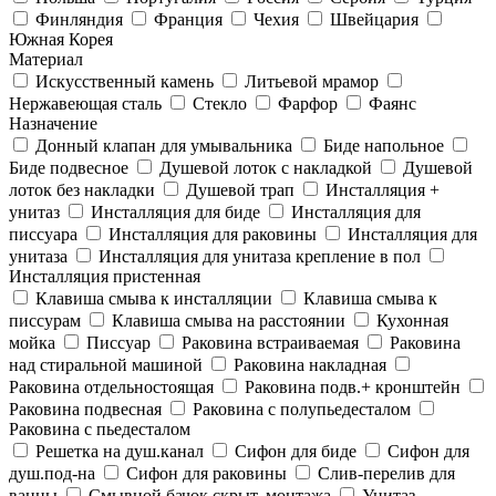
Финляндия
Франция
Чехия
Швейцария
Южная Корея
Материал
Искусственный камень
Литьевой мрамор
Нержавеющая сталь
Стекло
Фарфор
Фаянс
Назначение
Донный клапан для умывальника
Биде напольное
Биде подвесное
Душевой лоток с накладкой
Душевой
лоток без накладки
Душевой трап
Инсталляция +
унитаз
Инсталляция для биде
Инсталляция для
писсуара
Инсталляция для раковины
Инсталляция для
унитаза
Инсталляция для унитаза крепление в пол
Инсталляция пристенная
Клавиша смыва к инсталляции
Клавиша смыва к
писсурам
Клавиша смыва на расстоянии
Кухонная
мойка
Писсуар
Раковина встраиваемая
Раковина
над стиральной машиной
Раковина накладная
Раковина отдельностоящая
Раковина подв.+ кронштейн
Раковина подвесная
Раковина с полупьедесталом
Раковина с пьедесталом
Решетка на душ.канал
Сифон для биде
Сифон для
душ.под-на
Сифон для раковины
Слив-перелив для
ванны
Смывной бачок скрыт. монтажа
Унитаз