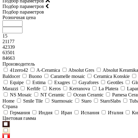
Подбор параметров
Подбор параметров
Подбор параметров
Розничная цена
15
21177
42339
63501
84663
Производитель
41zero42
A-Ceramica
Absolut Gres
Absolut Keramik
Baldocer
Buono
Caramelle mosaic
Ceramica Konskie
Equipe
Estima
Exagres
Gayafores
Geotiles
Glo
Marazzi
Kerlife
Keros
Kerranova
La Platera
Lapar
NS Mosaic
NT Ceramic
Ocean Ceramic
Pamesa Cera
Home
Smile Tile
Starmosaic
Staro
StaroSlabs
Tub
Страна
Германия
Индия
Иран
Испания
Италия
Ки
Цветовая гамма