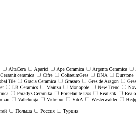
a
AltaCera
Aparici
Ape Ceramica
Argenta Ceramica
Cersanit ceramica
Cifre
ColiseumGres
DNA
Durstone
bal Tile
Gracia Ceramica
Grasaro
Gres de Aragon
Gre
et
LB-Ceramics
Mainzu
Monopole
New Trend
Nov
mica
Paradyz Сeramika
Porcelanite Dos
Realistik
Real
adzin
Vallelunga
Vidrepur
VitrA
Westerwalder
Неф
тай
Польша
Россия
Турция