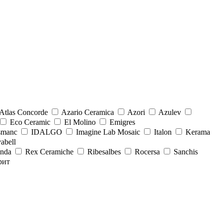
Atlas Concorde
Azario Ceramica
Azori
Azulev
Eco Ceramic
El Molino
Emigres
smanc
IDALGO
Imagine Lab Mosaic
Italon
Kerama
abell
onda
Rex Ceramiche
Ribesalbes
Rocersa
Sanchis
рит